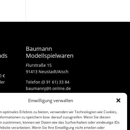
Baumann
nds
Modellspielwaren
Flurstraße 15
91413 Neustadt/Aisch
0 €
der
Telefon (0 91 61) 33 84
baumannj@t-online.de
Einwilligung verwalten
Kontakt
n optimales Erlebnis zu bieten, verwenden wir Technologien wie Cookies,
Impressum
formationen zu speichern bzw. darauf zuzugreifen. Wenn Sie diesen
n zustimmen, können wir Daten wie das Surfverhalten oder eindeutige IDs
ebsite verarbeiten. Wenn Sie Ihre Einwilligung nicht erteilen oder