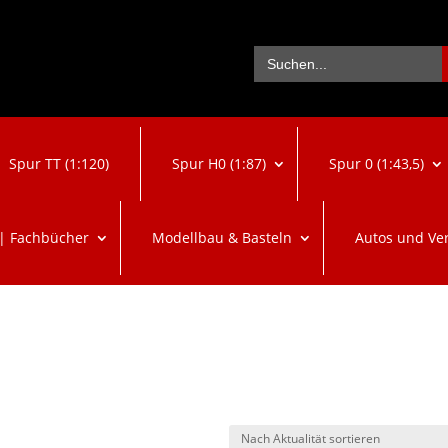
Se
Search
for:
Spur TT (1:120)
Spur H0 (1:87)
Spur 0 (1:43,5)
 | Fachbücher
Modellbau & Basteln
Autos und Ve