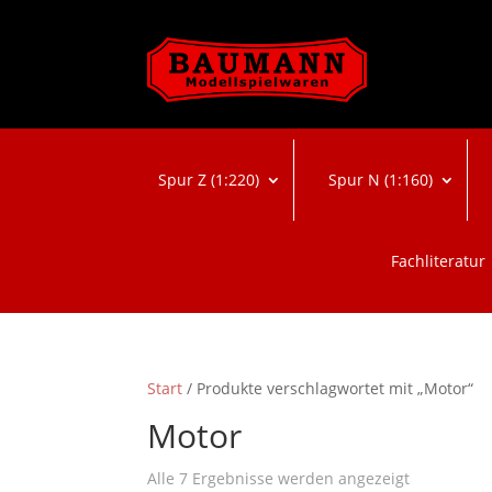
Spur Z (1:220)
Spur N (1:160)
Fachliteratur
Start
/ Produkte verschlagwortet mit „Motor“
Motor
Nach
Alle 7 Ergebnisse werden angezeigt