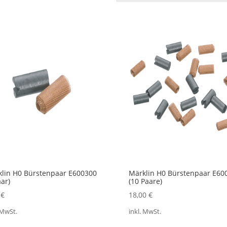
lin H0 Bürstenpaar E600300
Märklin H0 Bürstenpaar E60
aar)
(10 Paare)
0
€
18,00
€
 MwSt.
inkl. MwSt.