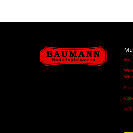
Me
Mei
Wide
Wide
Priv
Cook
AGB