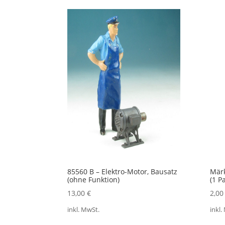
Aktualität
sortiert
85560 B – Elektro-Motor, Bausatz
Märk
(ohne Funktion)
(1 P
13,00
€
2,0
inkl. MwSt.
inkl.