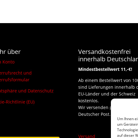
hr über
Versandkostenfrei
innerhalb Deutschla
n Konto
Mindestbestellwert 11,-€!
rrufsrecht und
rrufsformular
Ab einem Bestellwert von 10
sind Lieferungen innerhalb 
atsphäre und Datenschutz
EU-Länder und der Schweiz
kostenlos.
ie-Richtlinie (EU)
Wir versenden per DHL und
Deutscher Post.
Um Ihnen ei
um Gerätein
Technologie
auf dieser W
Versand