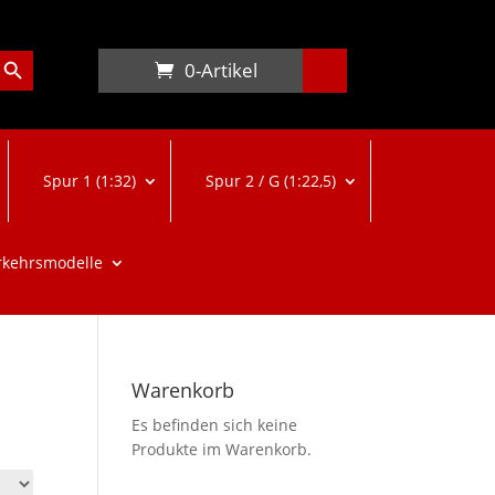
arch Button
0-Artikel
Spur 1 (1:32)
Spur 2 / G (1:22,5)
rkehrsmodelle
Warenkorb
Es befinden sich keine
Produkte im Warenkorb.