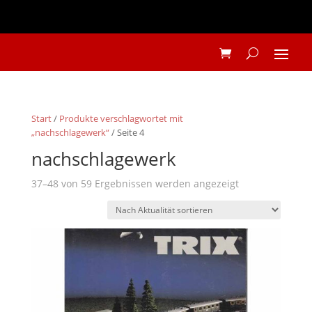
Start
/
Produkte verschlagwortet mit
„nachschlagewerk“
/ Seite 4
nachschlagewerk
Nach
37–48 von 59 Ergebnissen werden angezeigt
Aktualität
sortiert