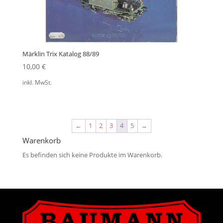
Märklin Trix Katalog 88/89
10,00
€
inkl. MwSt.
←
1
2
3
4
5
→
Warenkorb
Es befinden sich keine Produkte im Warenkorb.