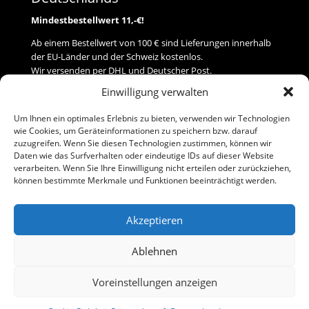
Mindestbestellwert 11,-€!
Ab einem Bestellwert von 100 € sind Lieferungen innerhalb
der EU-Länder und der Schweiz kostenlos.
Wir versenden per DHL und Deutscher Post.
Einwilligung verwalten
Versand
Um Ihnen ein optimales Erlebnis zu bieten, verwenden wir Technologien
wie Cookies, um Geräteinformationen zu speichern bzw. darauf
Zahlung
zuzugreifen. Wenn Sie diesen Technologien zustimmen, können wir
Daten wie das Surfverhalten oder eindeutige IDs auf dieser Website
verarbeiten. Wenn Sie Ihre Einwilligung nicht erteilen oder zurückziehen,
Baumann Modellspielwaren
können bestimmte Merkmale und Funktionen beeinträchtigt werden.
Flurstraße 15
91413 Neustadt/Aisch
Akzeptieren
Telefon (0 91 61) 33 84
baumannj@t-online.de
Ablehnen
Voreinstellungen anzeigen
Kontakt
Impressum