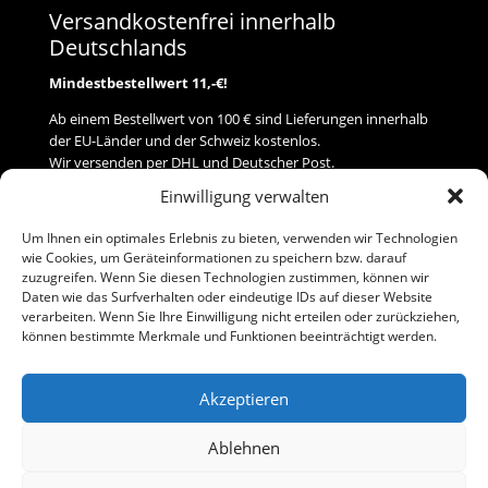
Versandkostenfrei innerhalb
Deutschlands
Mindestbestellwert 11,-€!
Ab einem Bestellwert von 100 € sind Lieferungen innerhalb
der EU-Länder und der Schweiz kostenlos.
Wir versenden per DHL und Deutscher Post.
Einwilligung verwalten
Versand
Um Ihnen ein optimales Erlebnis zu bieten, verwenden wir Technologien
wie Cookies, um Geräteinformationen zu speichern bzw. darauf
Zahlung
zuzugreifen. Wenn Sie diesen Technologien zustimmen, können wir
Daten wie das Surfverhalten oder eindeutige IDs auf dieser Website
verarbeiten. Wenn Sie Ihre Einwilligung nicht erteilen oder zurückziehen,
Baumann Modellspielwaren
können bestimmte Merkmale und Funktionen beeinträchtigt werden.
Flurstraße 15
91413 Neustadt/Aisch
Akzeptieren
Telefon (0 91 61) 33 84
baumannj@t-online.de
Ablehnen