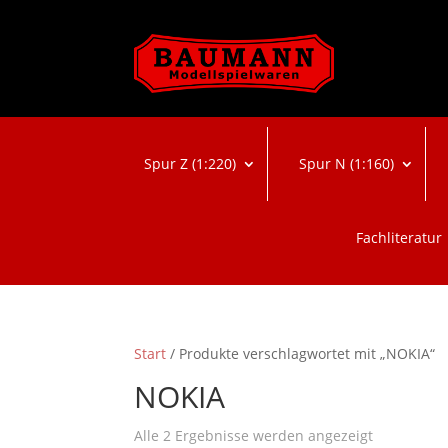
Spur Z (1:220)
Spur N (1:160)
Fachliteratur
Start
/ Produkte verschlagwortet mit „NOKIA“
NOKIA
Nach
Alle 2 Ergebnisse werden angezeigt