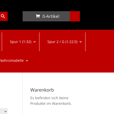
arch Button
0-Artikel
Spur 1 (1:32)
Spur 2 / G (1:22,5)
rkehrsmodelle
Warenkorb
Es befinden sich keine
Produkte im Warenkorb.