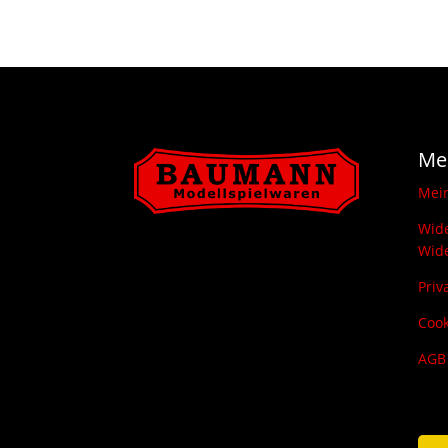
Me
Mei
Wide
Wide
Priv
Cook
AGB