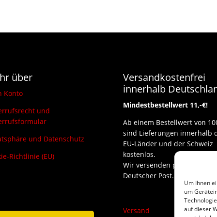
hr über
Versandkostenfrei
innerhalb Deutschla
n Konto
Mindestbestellwert 11,-€!
rrufsrecht und
rrufsformular
Ab einem Bestellwert von 10
sind Lieferungen innerhalb 
atsphäre und Datenschutz
EU-Länder und der Schweiz
kostenlos.
ie-Richtlinie (EU)
Wir versenden per DHL und
Deutscher Post.
Um Ihnen ei
um Gerätein
Technologie
auf dieser W
Versand