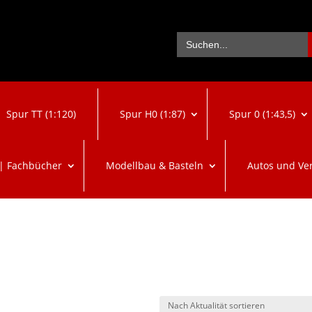
Se
Search
for:
Spur TT (1:120)
Spur H0 (1:87)
Spur 0 (1:43,5)
 | Fachbücher
Modellbau & Basteln
Autos und Ve