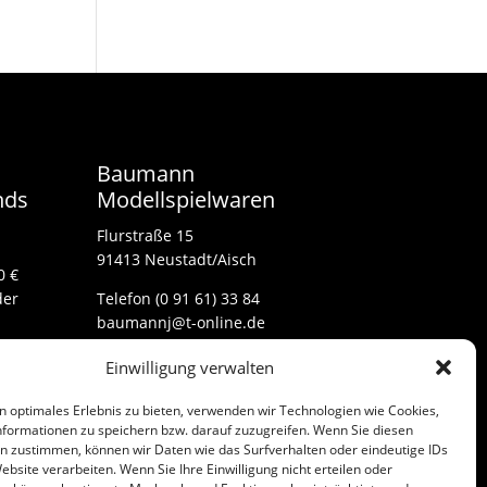
Baumann
nds
Modellspielwaren
Flurstraße 15
91413 Neustadt/Aisch
0 €
der
Telefon (0 91 61) 33 84
baumannj@t-online.de
Einwilligung verwalten
Kontakt
n optimales Erlebnis zu bieten, verwenden wir Technologien wie Cookies,
Impressum
formationen zu speichern bzw. darauf zuzugreifen. Wenn Sie diesen
n zustimmen, können wir Daten wie das Surfverhalten oder eindeutige IDs
ebsite verarbeiten. Wenn Sie Ihre Einwilligung nicht erteilen oder