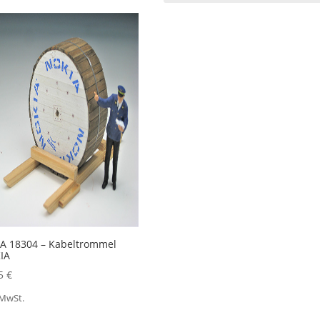
A 18304 – Kabeltrommel
IA
55
€
 MwSt.