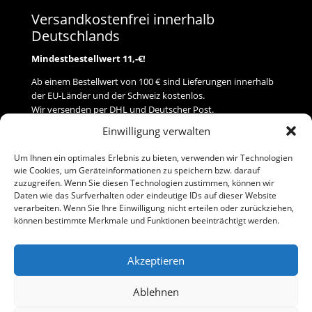
Versandkostenfrei innerhalb
Deutschlands
Mindestbestellwert 11,-€!
Ab einem Bestellwert von 100 € sind Lieferungen innerhalb
der EU-Länder und der Schweiz kostenlos.
Wir versenden per DHL und Deutscher Post.
Einwilligung verwalten
Versand
Um Ihnen ein optimales Erlebnis zu bieten, verwenden wir Technologien
wie Cookies, um Geräteinformationen zu speichern bzw. darauf
Zahlung
zuzugreifen. Wenn Sie diesen Technologien zustimmen, können wir
Daten wie das Surfverhalten oder eindeutige IDs auf dieser Website
verarbeiten. Wenn Sie Ihre Einwilligung nicht erteilen oder zurückziehen,
Baumann Modellspielwaren
können bestimmte Merkmale und Funktionen beeinträchtigt werden.
Flurstraße 15
91413 Neustadt/Aisch
Akzeptieren
Telefon (0 91 61) 33 84
baumannj@t-online.de
Ablehnen