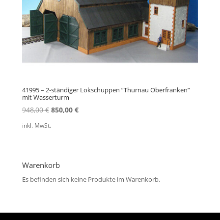
41995 – 2-ständiger Lokschuppen ”Thurnau Oberfranken”
mit Wasserturm
Ursprünglicher
Aktueller
948,00
€
850,00
€
Preis
Preis
inkl. MwSt.
war:
ist:
948,00 €
850,00 €.
Warenkorb
Es befinden sich keine Produkte im Warenkorb.