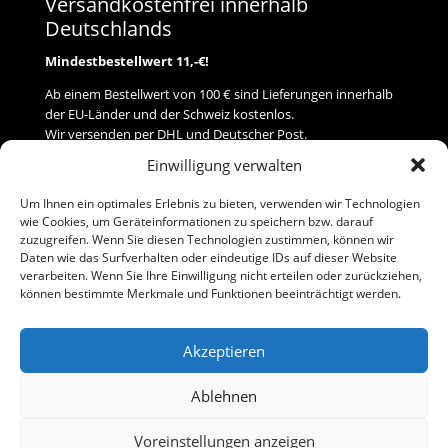
Versandkostenfrei innerhalb
Deutschlands
Mindestbestellwert 11,-€!
Ab einem Bestellwert von 100 € sind Lieferungen innerhalb
der EU-Länder und der Schweiz kostenlos.
Wir versenden per DHL und Deutscher Post.
Einwilligung verwalten
Versand
Um Ihnen ein optimales Erlebnis zu bieten, verwenden wir Technologien
wie Cookies, um Geräteinformationen zu speichern bzw. darauf
Zahlung
zuzugreifen. Wenn Sie diesen Technologien zustimmen, können wir
Daten wie das Surfverhalten oder eindeutige IDs auf dieser Website
verarbeiten. Wenn Sie Ihre Einwilligung nicht erteilen oder zurückziehen,
Baumann Modellspielwaren
können bestimmte Merkmale und Funktionen beeinträchtigt werden.
Flurstraße 15
91413 Neustadt/Aisch
Akzeptieren
Telefon (0 91 61) 33 84
baumannj@t-online.de
Ablehnen
Voreinstellungen anzeigen