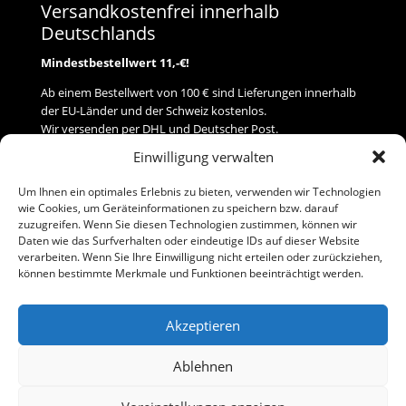
Versandkostenfrei innerhalb
Deutschlands
Mindestbestellwert 11,-€!
Ab einem Bestellwert von 100 € sind Lieferungen innerhalb
der EU-Länder und der Schweiz kostenlos.
Wir versenden per DHL und Deutscher Post.
Einwilligung verwalten
Versand
Um Ihnen ein optimales Erlebnis zu bieten, verwenden wir Technologien
wie Cookies, um Geräteinformationen zu speichern bzw. darauf
Zahlung
zuzugreifen. Wenn Sie diesen Technologien zustimmen, können wir
Daten wie das Surfverhalten oder eindeutige IDs auf dieser Website
verarbeiten. Wenn Sie Ihre Einwilligung nicht erteilen oder zurückziehen,
Baumann Modellspielwaren
können bestimmte Merkmale und Funktionen beeinträchtigt werden.
Flurstraße 15
91413 Neustadt/Aisch
Akzeptieren
Telefon (0 91 61) 33 84
baumannj@t-online.de
Ablehnen