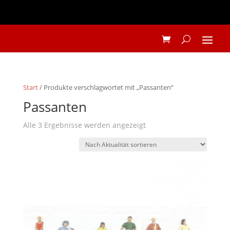
Start
/ Produkte verschlagwortet mit „Passanten“
Passanten
Nach
Alle 3 Ergebnisse werden angezeigt
Aktualität
sortiert