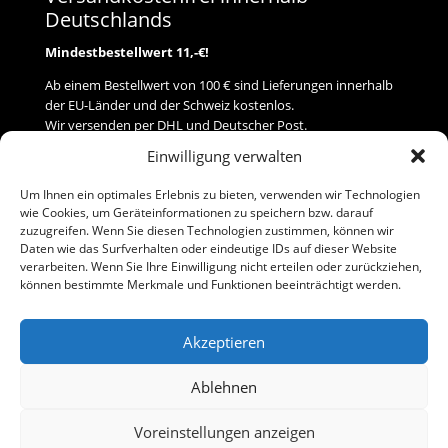
Deutschlands
Mindestbestellwert 11,-€!
Ab einem Bestellwert von 100 € sind Lieferungen innerhalb
der EU-Länder und der Schweiz kostenlos.
Wir versenden per DHL und Deutscher Post.
Einwilligung verwalten
Versand
Um Ihnen ein optimales Erlebnis zu bieten, verwenden wir Technologien
wie Cookies, um Geräteinformationen zu speichern bzw. darauf
Zahlung
zuzugreifen. Wenn Sie diesen Technologien zustimmen, können wir
Daten wie das Surfverhalten oder eindeutige IDs auf dieser Website
verarbeiten. Wenn Sie Ihre Einwilligung nicht erteilen oder zurückziehen,
Baumann Modellspielwaren
können bestimmte Merkmale und Funktionen beeinträchtigt werden.
Flurstraße 15
91413 Neustadt/Aisch
Akzeptieren
Telefon (0 91 61) 33 84
baumannj@t-online.de
Ablehnen
Voreinstellungen anzeigen
Kontakt