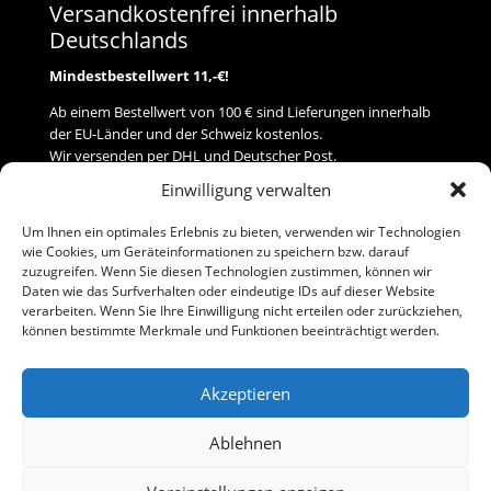
Versandkostenfrei innerhalb
Deutschlands
Mindestbestellwert 11,-€!
Ab einem Bestellwert von 100 € sind Lieferungen innerhalb
der EU-Länder und der Schweiz kostenlos.
Wir versenden per DHL und Deutscher Post.
Einwilligung verwalten
Versand
Um Ihnen ein optimales Erlebnis zu bieten, verwenden wir Technologien
wie Cookies, um Geräteinformationen zu speichern bzw. darauf
Zahlung
zuzugreifen. Wenn Sie diesen Technologien zustimmen, können wir
Daten wie das Surfverhalten oder eindeutige IDs auf dieser Website
verarbeiten. Wenn Sie Ihre Einwilligung nicht erteilen oder zurückziehen,
Baumann Modellspielwaren
können bestimmte Merkmale und Funktionen beeinträchtigt werden.
Flurstraße 15
91413 Neustadt/Aisch
Akzeptieren
Telefon (0 91 61) 33 84
baumannj@t-online.de
Ablehnen