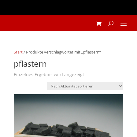
Start
/ Produkte verschlagwortet mit „pflastern“
pflastern
Einzelnes Ergebnis wird angezeigt