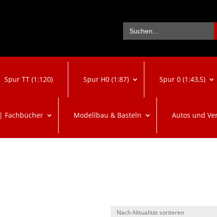
Se
Search
for:
Spur TT (1:120)
Spur H0 (1:87)
Spur 0 (1:43,5)
 | Fachbücher
Modellbau & Basteln
Autos und Ve
ch