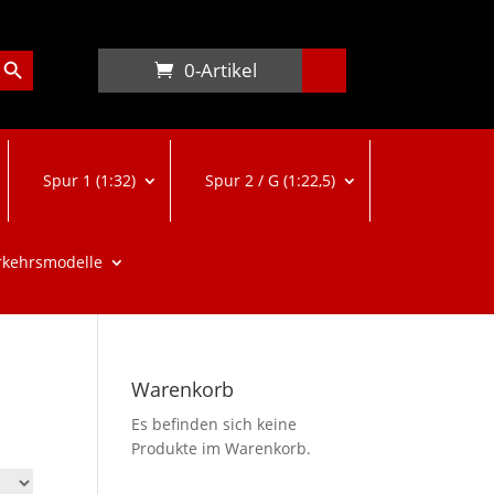
arch Button
0-Artikel
Spur 1 (1:32)
Spur 2 / G (1:22,5)
rkehrsmodelle
Warenkorb
Es befinden sich keine
Produkte im Warenkorb.