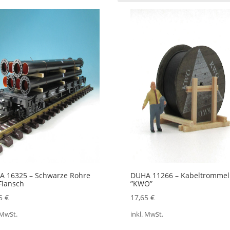
ualität
iert
A 16325 – Schwarze Rohre
DUHA 11266 – Kabeltrommel
Flansch
”KWO”
55
€
17,65
€
 MwSt.
inkl. MwSt.