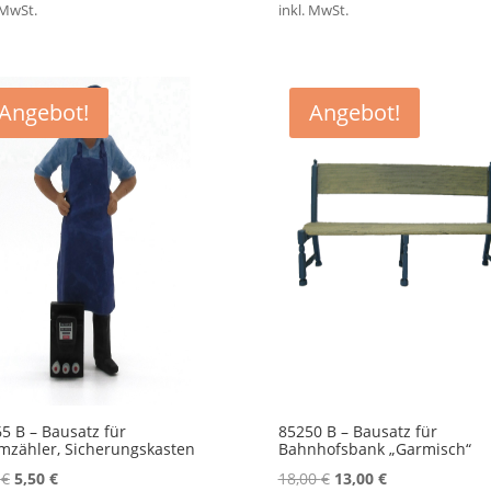
 MwSt.
inkl. MwSt.
Angebot!
Angebot!
5 B – Bausatz für
85250 B – Bausatz für
mzähler, Sicherungskasten
Bahnhofsbank „Garmisch“
Ursprünglicher
Aktueller
Ursprünglicher
Aktueller
0
€
5,50
€
18,00
€
13,00
€