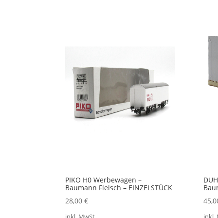
59,40 €
45,00 €.
PIKO H0 Werbewagen –
DUHA
Baumann Fleisch – EINZELSTÜCK
Bau
28,00
€
45,
inkl. MwSt.
inkl.