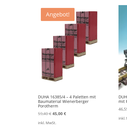
Akt
sort
Angebot!
DUHA 16385/4 – 4 Paletten mit
DUH
Baumaterial Wienerberger
mit 
Porotherm
46,
Ursprünglicher
Aktueller
59,40
€
45,00
€
inkl.
Preis
Preis
inkl. MwSt.
war:
ist: