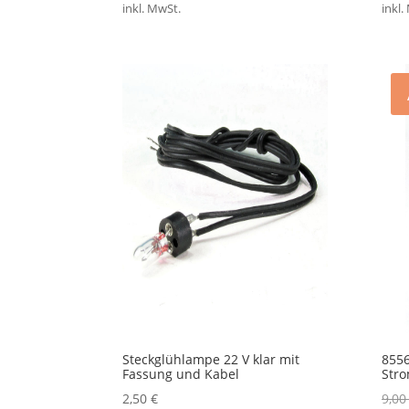
inkl. MwSt.
inkl.
Steckglühlampe 22 V klar mit
8556
Fassung und Kabel
Stro
2,50
€
9,0