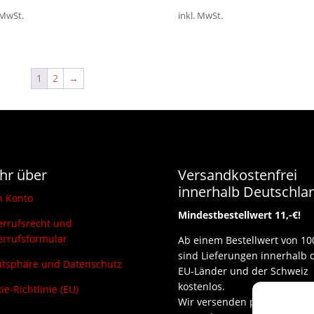
Preis
Preis
Preis
Preis
 MwSt.
inkl. MwSt.
war:
ist:
war:
ist:
9,00 €
5,50 €.
18,00 €
13,00 €.
1
2
→
hr über
Versandkostenfrei
innerhalb Deutschla
n Konto
Mindestbestellwert 11,-€!
rrufsrecht und
rrufsformular
Ab einem Bestellwert von 10
sind Lieferungen innerhalb 
atsphäre und Datenschutz
EU-Länder und der Schweiz
kostenlos.
ie-Richtlinie (EU)
Wir versenden per DHL und