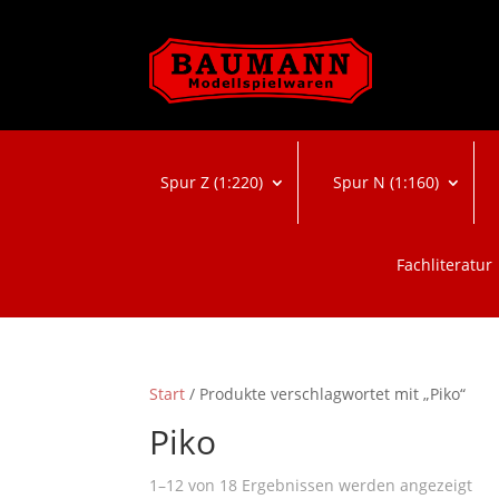
Spur Z (1:220)
Spur N (1:160)
Fachliteratur
Start
/ Produkte verschlagwortet mit „Piko“
Piko
Na
1–12 von 18 Ergebnissen werden angezeigt