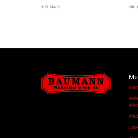
inkl. MwSt.
inkl.
Me
Mei
Wide
Wide
Priv
Cook