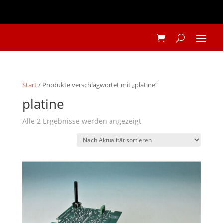
Start
/ Produkte verschlagwortet mit „platine“
platine
Nach
Alle 2 Ergebnisse werden angezeigt
Aktualität
sortiert