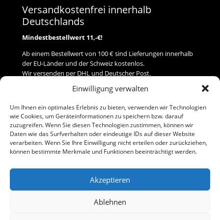
Versandkostenfrei innerhalb
Deutschlands
Mindestbestellwert 11,-€!
Ab einem Bestellwert von 100 € sind Lieferungen innerhalb
der EU-Länder und der Schweiz kostenlos.
Wir versenden per DHL und Deutscher Post.
Einwilligung verwalten
Versand
Um Ihnen ein optimales Erlebnis zu bieten, verwenden wir Technologien
wie Cookies, um Geräteinformationen zu speichern bzw. darauf
Zahlung
zuzugreifen. Wenn Sie diesen Technologien zustimmen, können wir
Daten wie das Surfverhalten oder eindeutige IDs auf dieser Website
verarbeiten. Wenn Sie Ihre Einwilligung nicht erteilen oder zurückziehen,
Baumann Modellspielwaren
können bestimmte Merkmale und Funktionen beeinträchtigt werden.
Flurstraße 15
91413 Neustadt/Aisch
Akzeptieren
Telefon (0 91 61) 33 84
baumannj@t-online.de
Ablehnen