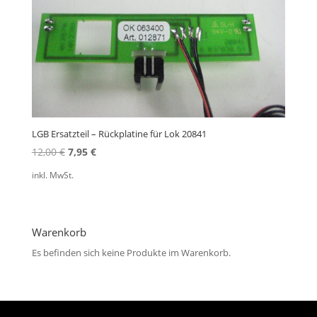
LGB Ersatzteil – Rückplatine für Lok 20841
Ursprünglicher
Aktueller
12,00
€
7,95
€
Preis
Preis
inkl. MwSt.
war:
ist:
12,00 €
7,95 €.
Warenkorb
Es befinden sich keine Produkte im Warenkorb.