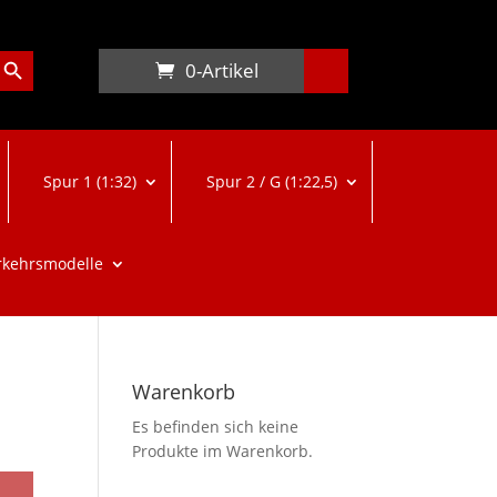
arch Button
0-Artikel
Spur 1 (1:32)
Spur 2 / G (1:22,5)
rkehrsmodelle
Warenkorb
Es befinden sich keine
Produkte im Warenkorb.