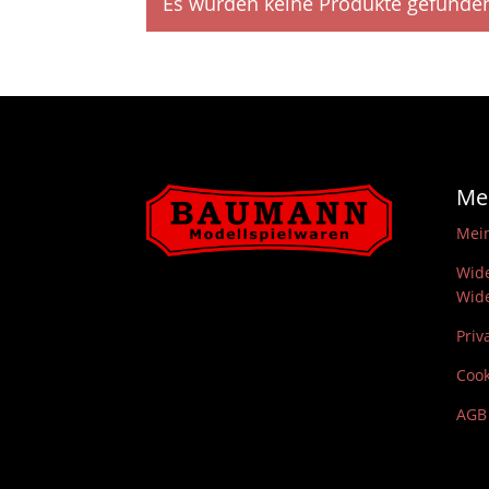
Es wurden keine Produkte gefunden
Me
Mei
Wide
Wide
Priv
Cook
AGB