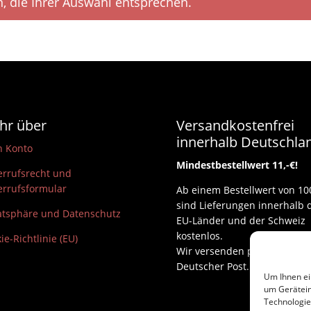
, die Ihrer Auswahl entsprechen.
hr über
Versandkostenfrei
innerhalb Deutschla
n Konto
Mindestbestellwert 11,-€!
rrufsrecht und
rrufsformular
Ab einem Bestellwert von 10
sind Lieferungen innerhalb 
atsphäre und Datenschutz
EU-Länder und der Schweiz
kostenlos.
ie-Richtlinie (EU)
Wir versenden per DHL und
Deutscher Post.
Um Ihnen ei
um Gerätein
Technologie