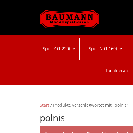
Spur Z (1:220)
Spur N (1:160)
Fachliteratur
Start
/ Produkte verschlagwortet mit „polnis“
polnis