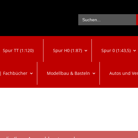
Se
Search
for:
Spur TT (1:120)
Spur H0 (1:87)
Spur 0 (1:43,5)
 | Fachbücher
Modellbau & Basteln
Autos und Ve