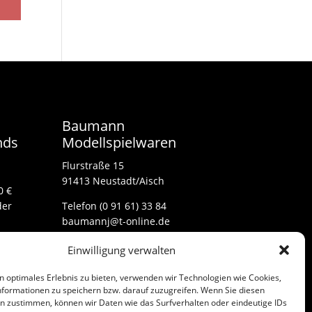
Baumann
nds
Modellspielwaren
Flurstraße 15
91413 Neustadt/Aisch
0 €
der
Telefon (0 91 61) 33 84
baumannj@t-online.de
Einwilligung verwalten
Kontakt
n optimales Erlebnis zu bieten, verwenden wir Technologien wie Cookies,
Impressum
formationen zu speichern bzw. darauf zuzugreifen. Wenn Sie diesen
n zustimmen, können wir Daten wie das Surfverhalten oder eindeutige IDs