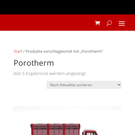
Start
/ Produkte verschlagwortet mit „Porotherm“
Porotherm
Nach
Alle 5 Ergebnisse werden angezeigt
Aktualität
sortiert