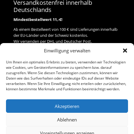
Versandkostenfrei innerhalb
Deutschlands
Mindestbestellwert 11,-€!
Ab einem Bestellwert von 100 € sind Lieferungen innerhalb
der EU-Länder und der Schweiz kostenlos.
Wir versenden per DHL und Deutscher Post.
Einwilligung verwalten
Versand
Um Ihnen ein optimales Erlebnis zu bieten, verwenden wir Technologien
wie Cookies, um Geräteinformationen zu speichern bzw. darauf
Zahlung
zuzugreifen. Wenn Sie diesen Technologien zustimmen, können wir
Daten wie das Surfverhalten oder eindeutige IDs auf dieser Website
verarbeiten. Wenn Sie Ihre Einwilligung nicht erteilen oder zurückziehen,
Baumann Modellspielwaren
können bestimmte Merkmale und Funktionen beeinträchtigt werden.
Flurstraße 15
91413 Neustadt/Aisch
Akzeptieren
Telefon (0 91 61) 33 84
baumannj@t-online.de
Ablehnen
Voreinstellungen anzeigen