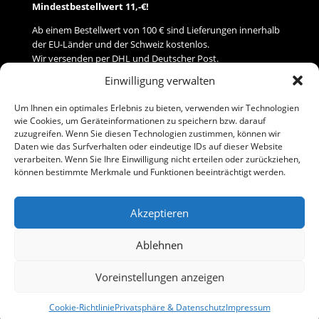
Mindestbestellwert 11,-€!
Ab einem Bestellwert von 100 € sind Lieferungen innerhalb
der EU-Länder und der Schweiz kostenlos.
Wir versenden per DHL und Deutscher Post.
Einwilligung verwalten
Versand
Um Ihnen ein optimales Erlebnis zu bieten, verwenden wir Technologien
wie Cookies, um Geräteinformationen zu speichern bzw. darauf
Zahlung
zuzugreifen. Wenn Sie diesen Technologien zustimmen, können wir
Daten wie das Surfverhalten oder eindeutige IDs auf dieser Website
verarbeiten. Wenn Sie Ihre Einwilligung nicht erteilen oder zurückziehen,
Baumann Modellspielwaren
können bestimmte Merkmale und Funktionen beeinträchtigt werden.
Flurstraße 15
91413 Neustadt/Aisch
Akzeptieren
Telefon (0 91 61) 33 84
baumannj@t-online.de
Ablehnen
Voreinstellungen anzeigen
Kontakt
Impressum
Cookie-Richtlinie
Privatsphäre & Datenschutz
Impressum