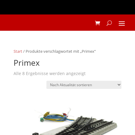
Start
/ Produkte verschlagwortet mit „Primex“
Primex
Nach
Alle 8 Ergebnisse werden angezeigt
Aktualität
sortiert