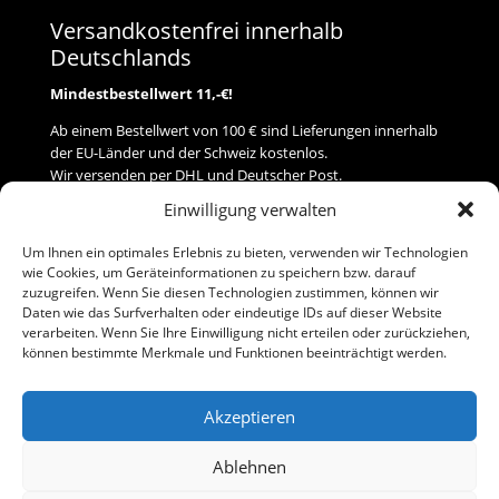
Versandkostenfrei innerhalb
Deutschlands
Mindestbestellwert 11,-€!
Ab einem Bestellwert von 100 € sind Lieferungen innerhalb
der EU-Länder und der Schweiz kostenlos.
Wir versenden per DHL und Deutscher Post.
Einwilligung verwalten
Versand
Um Ihnen ein optimales Erlebnis zu bieten, verwenden wir Technologien
wie Cookies, um Geräteinformationen zu speichern bzw. darauf
Zahlung
zuzugreifen. Wenn Sie diesen Technologien zustimmen, können wir
Daten wie das Surfverhalten oder eindeutige IDs auf dieser Website
verarbeiten. Wenn Sie Ihre Einwilligung nicht erteilen oder zurückziehen,
Baumann Modellspielwaren
können bestimmte Merkmale und Funktionen beeinträchtigt werden.
Flurstraße 15
91413 Neustadt/Aisch
Akzeptieren
Telefon (0 91 61) 33 84
baumannj@t-online.de
Ablehnen