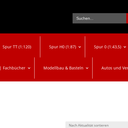
Se
Search
for:
Spur TT (1:120)
Spur H0 (1:87)
Spur 0 (1:43,5)
 | Fachbücher
Modellbau & Basteln
Autos und Ve
ch