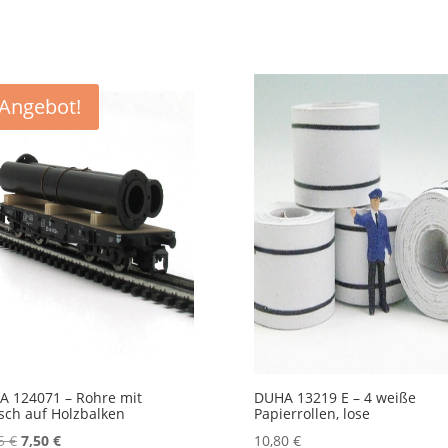
Angebot!
 124071 – Rohre mit
DUHA 13219 E – 4 weiße
sch auf Holzbalken
Papierrollen, lose
Ursprünglicher
Aktueller
85
€
7,50
€
10,80
€