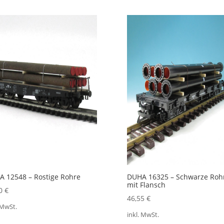
 12548 – Rostige Rohre
DUHA 16325 – Schwarze Roh
mit Flansch
00
€
46,55
€
 MwSt.
inkl. MwSt.