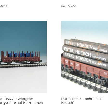
Preis
Preis
 MwSt.
inkl. MwSt.
war:
ist:
10,85 €
7,50 €.
A 13566 – Gebogene
DUHA 13203 – Rohre ”Estel
ungsrohre auf Holzrahmen
Hoesch”