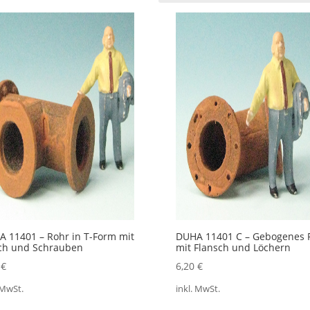
ualität
iert
 11401 – Rohr in T-Form mit
DUHA 11401 C – Gebogenes 
ch und Schrauben
mit Flansch und Löchern
0
€
6,20
€
 MwSt.
inkl. MwSt.