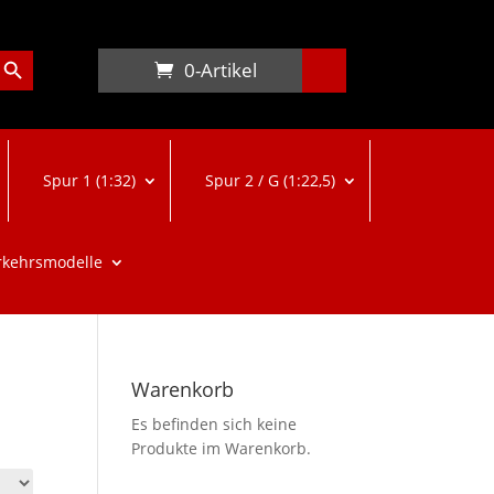
arch Button
0-Artikel
Spur 1 (1:32)
Spur 2 / G (1:22,5)
rkehrsmodelle
Warenkorb
Es befinden sich keine
Produkte im Warenkorb.