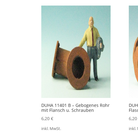
Akt
sort
DUHA 11401 B – Gebogenes Rohr
DUHA
mit Flansch u. Schrauben
Flas
6,20
€
6,2
inkl. MwSt.
inkl.