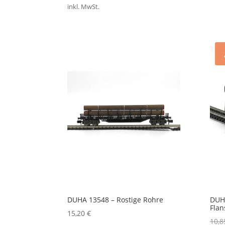
inkl. MwSt.
DUHA 13548 – Rostige Rohre
DUHA
Flan
15,20
€
10,