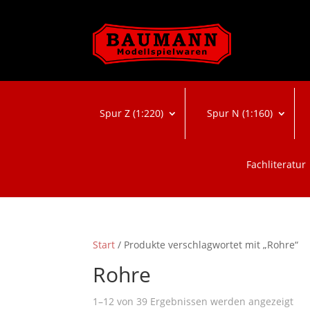
Spur Z (1:220)
Spur N (1:160)
Fachliteratur
Start
/ Produkte verschlagwortet mit „Rohre“
Rohre
Na
1–12 von 39 Ergebnissen werden angezeigt