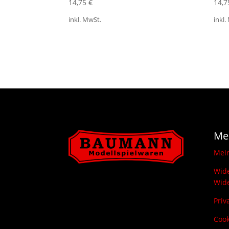
14,75
€
14,
inkl. MwSt.
inkl.
Me
Mei
Wide
Wide
Priv
Cook