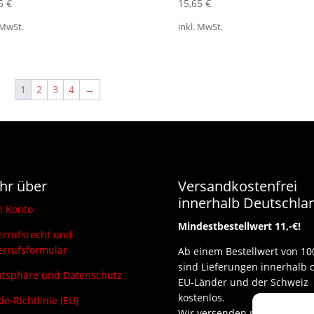
75
€
15,65
€
 MwSt.
inkl. MwSt.
1
2
3
4
→
hr über
Versandkostenfrei
innerhalb Deutschla
n Konto
Mindestbestellwert 11,-€!
rrufsrecht und
rrufsformular
Ab einem Bestellwert von 10
sind Lieferungen innerhalb 
atsphäre und Datenschutz
EU-Länder und der Schweiz
kostenlos.
ie-Richtlinie (EU)
Wir versenden per DHL und