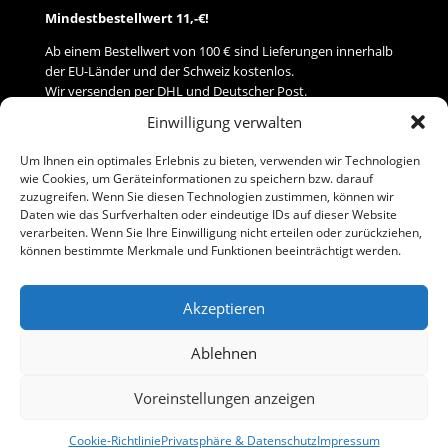
Mindestbestellwert 11,-€!
Ab einem Bestellwert von 100 € sind Lieferungen innerhalb
der EU-Länder und der Schweiz kostenlos.
Wir versenden per DHL und Deutscher Post.
Einwilligung verwalten
Versand
Um Ihnen ein optimales Erlebnis zu bieten, verwenden wir Technologien
wie Cookies, um Geräteinformationen zu speichern bzw. darauf
Zahlung
zuzugreifen. Wenn Sie diesen Technologien zustimmen, können wir
Daten wie das Surfverhalten oder eindeutige IDs auf dieser Website
verarbeiten. Wenn Sie Ihre Einwilligung nicht erteilen oder zurückziehen,
Baumann Modellspielwaren
können bestimmte Merkmale und Funktionen beeinträchtigt werden.
Flurstraße 15
91413 Neustadt/Aisch
Akzeptieren
Telefon (0 91 61) 33 84
baumannj@t-online.de
Ablehnen
Voreinstellungen anzeigen
Kontakt
Impressum
Cookie-Richtlinie
Privatsphäre & Datenschutz
Impressum