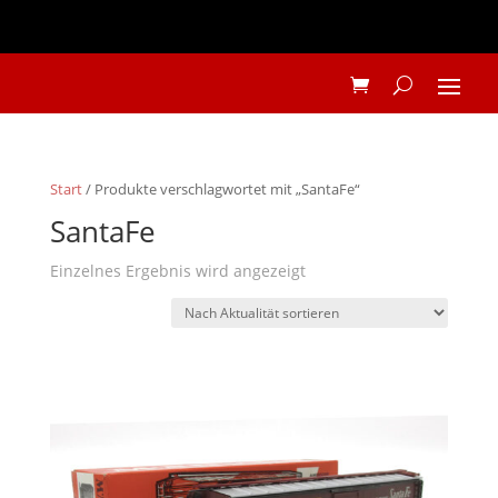
Start
/ Produkte verschlagwortet mit „SantaFe“
SantaFe
Einzelnes Ergebnis wird angezeigt