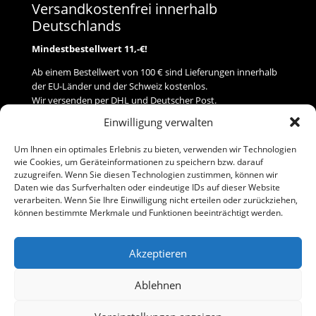
Versandkostenfrei innerhalb
Deutschlands
Mindestbestellwert 11,-€!
Ab einem Bestellwert von 100 € sind Lieferungen innerhalb
der EU-Länder und der Schweiz kostenlos.
Wir versenden per DHL und Deutscher Post.
Einwilligung verwalten
Versand
Um Ihnen ein optimales Erlebnis zu bieten, verwenden wir Technologien
wie Cookies, um Geräteinformationen zu speichern bzw. darauf
Zahlung
zuzugreifen. Wenn Sie diesen Technologien zustimmen, können wir
Daten wie das Surfverhalten oder eindeutige IDs auf dieser Website
verarbeiten. Wenn Sie Ihre Einwilligung nicht erteilen oder zurückziehen,
Baumann Modellspielwaren
können bestimmte Merkmale und Funktionen beeinträchtigt werden.
Flurstraße 15
91413 Neustadt/Aisch
Akzeptieren
Telefon (0 91 61) 33 84
baumannj@t-online.de
Ablehnen