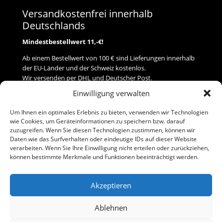
Versandkostenfrei innerhalb
Deutschlands
Mindestbestellwert 11,-€!
Ab einem Bestellwert von 100 € sind Lieferungen innerhalb
der EU-Länder und der Schweiz kostenlos.
Wir versenden per DHL und Deutscher Post.
Einwilligung verwalten
Versand
Um Ihnen ein optimales Erlebnis zu bieten, verwenden wir Technologien
wie Cookies, um Geräteinformationen zu speichern bzw. darauf
Zahlung
zuzugreifen. Wenn Sie diesen Technologien zustimmen, können wir
Daten wie das Surfverhalten oder eindeutige IDs auf dieser Website
verarbeiten. Wenn Sie Ihre Einwilligung nicht erteilen oder zurückziehen,
Baumann Modellspielwaren
können bestimmte Merkmale und Funktionen beeinträchtigt werden.
Flurstraße 15
91413 Neustadt/Aisch
Akzeptieren
Telefon (0 91 61) 33 84
baumannj@t-online.de
Ablehnen