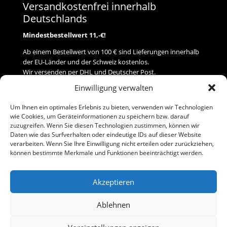
Versandkostenfrei innerhalb
Deutschlands
Mindestbestellwert 11,-€!
Ab einem Bestellwert von 100 € sind Lieferungen innerhalb
der EU-Länder und der Schweiz kostenlos.
Wir versenden per DHL und Deutscher Post.
Einwilligung verwalten
Versand
Um Ihnen ein optimales Erlebnis zu bieten, verwenden wir Technologien
wie Cookies, um Geräteinformationen zu speichern bzw. darauf
Zahlung
zuzugreifen. Wenn Sie diesen Technologien zustimmen, können wir
Daten wie das Surfverhalten oder eindeutige IDs auf dieser Website
verarbeiten. Wenn Sie Ihre Einwilligung nicht erteilen oder zurückziehen,
Baumann Modellspielwaren
können bestimmte Merkmale und Funktionen beeinträchtigt werden.
Flurstraße 15
91413 Neustadt/Aisch
Akzeptieren
Telefon (0 91 61) 33 84
baumannj@t-online.de
Ablehnen