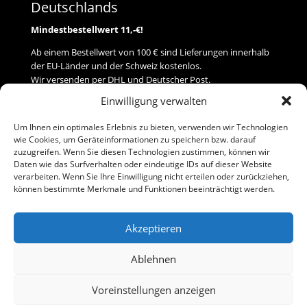
Deutschlands
Mindestbestellwert 11,-€!
Ab einem Bestellwert von 100 € sind Lieferungen innerhalb
der EU-Länder und der Schweiz kostenlos.
Wir versenden per DHL und Deutscher Post.
Einwilligung verwalten
Versand
Um Ihnen ein optimales Erlebnis zu bieten, verwenden wir Technologien
wie Cookies, um Geräteinformationen zu speichern bzw. darauf
Zahlung
zuzugreifen. Wenn Sie diesen Technologien zustimmen, können wir
Daten wie das Surfverhalten oder eindeutige IDs auf dieser Website
verarbeiten. Wenn Sie Ihre Einwilligung nicht erteilen oder zurückziehen,
Baumann Modellspielwaren
können bestimmte Merkmale und Funktionen beeinträchtigt werden.
Flurstraße 15
91413 Neustadt/Aisch
Akzeptieren
Telefon (0 91 61) 33 84
baumannj@t-online.de
Ablehnen
Voreinstellungen anzeigen
Kontakt