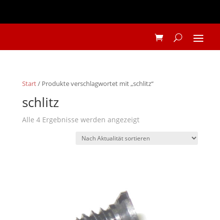
Start
/ Produkte verschlagwortet mit „schlitz“
schlitz
Nach
Alle 4 Ergebnisse werden angezeigt
Aktualität
sortiert