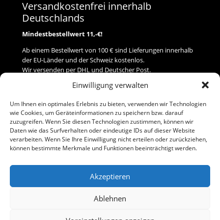
Versandkostenfrei innerhalb
Deutschlands
Mindestbestellwert 11,-€!
Ab einem Bestellwert von 100 € sind Lieferungen innerhalb
der EU-Länder und der Schweiz kostenlos.
Wir versenden per DHL und Deutscher Post.
Einwilligung verwalten
Versand
Um Ihnen ein optimales Erlebnis zu bieten, verwenden wir Technologien
wie Cookies, um Geräteinformationen zu speichern bzw. darauf
Zahlung
zuzugreifen. Wenn Sie diesen Technologien zustimmen, können wir
Daten wie das Surfverhalten oder eindeutige IDs auf dieser Website
verarbeiten. Wenn Sie Ihre Einwilligung nicht erteilen oder zurückziehen,
Baumann Modellspielwaren
können bestimmte Merkmale und Funktionen beeinträchtigt werden.
Flurstraße 15
91413 Neustadt/Aisch
Akzeptieren
Telefon (0 91 61) 33 84
baumannj@t-online.de
Ablehnen