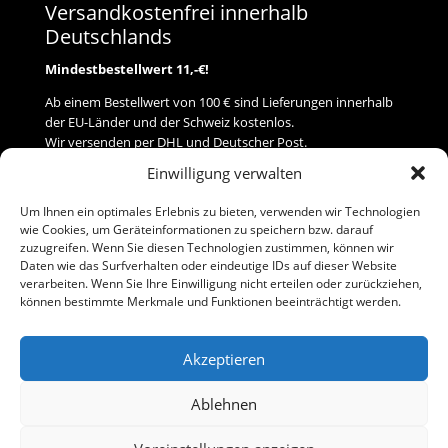
Versandkostenfrei innerhalb
Deutschlands
Mindestbestellwert 11,-€!
Ab einem Bestellwert von 100 € sind Lieferungen innerhalb
der EU-Länder und der Schweiz kostenlos.
Wir versenden per DHL und Deutscher Post.
Einwilligung verwalten
Versand
Um Ihnen ein optimales Erlebnis zu bieten, verwenden wir Technologien
wie Cookies, um Geräteinformationen zu speichern bzw. darauf
Zahlung
zuzugreifen. Wenn Sie diesen Technologien zustimmen, können wir
Daten wie das Surfverhalten oder eindeutige IDs auf dieser Website
verarbeiten. Wenn Sie Ihre Einwilligung nicht erteilen oder zurückziehen,
Baumann Modellspielwaren
können bestimmte Merkmale und Funktionen beeinträchtigt werden.
Flurstraße 15
91413 Neustadt/Aisch
Akzeptieren
Telefon (0 91 61) 33 84
baumannj@t-online.de
Ablehnen