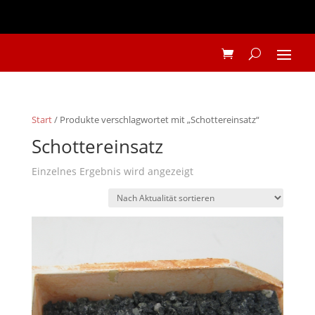
Start
/ Produkte verschlagwortet mit „Schottereinsatz“
Schottereinsatz
Einzelnes Ergebnis wird angezeigt