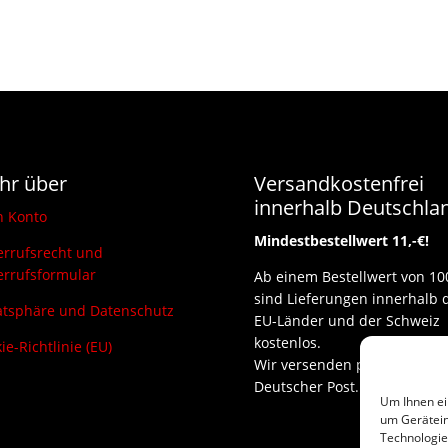
hr über
Versandkostenfrei
innerhalb Deutschla
n Konto
Mindestbestellwert 11,-€!
rrufsrecht und
rrufsformular
Ab einem Bestellwert von 10
sind Lieferungen innerhalb 
atsphäre und Datenschutz
EU-Länder und der Schweiz
kostenlos.
ie-Richtlinie (EU)
Wir versenden per DHL und
Deutscher Post.
Um Ihnen ei
um Gerätein
Technologie