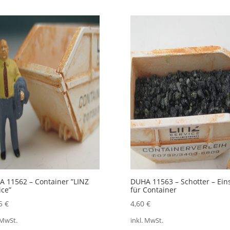
 11562 – Container ”LINZ
DUHA 11563 – Schotter – Ein
ice”
für Container
95
€
4,60
€
 MwSt.
inkl. MwSt.