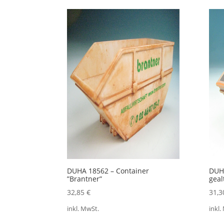
Aktualität
sortiert
DUHA 18562 – Container
DUHA
”Brantner”
geal
32,85
€
31,
inkl. MwSt.
inkl.