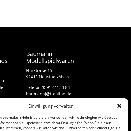
Baumann
nds
Modellspielwaren
Flurstraße 15
91413 Neustadt/Aisch
0 €
der
Telefon (0 91 61) 33 84
baumannj@t-online.de
Einwilligung verwalten
Kontakt
n optimales Erlebnis zu bieten, verwenden wir Technologien wie Cookies,
Impressum
formationen zu speichern bzw. darauf zuzugreifen. Wenn Sie diesen
n zustimmen, können wir Daten wie das Surfverhalten oder eindeutige IDs