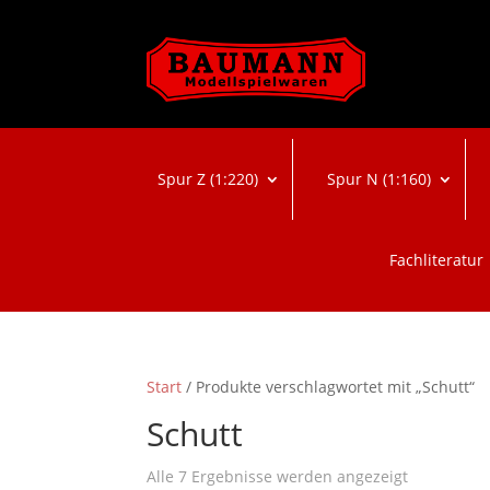
Spur Z (1:220)
Spur N (1:160)
Fachliteratur
Start
/ Produkte verschlagwortet mit „Schutt“
Schutt
Nach
Alle 7 Ergebnisse werden angezeigt