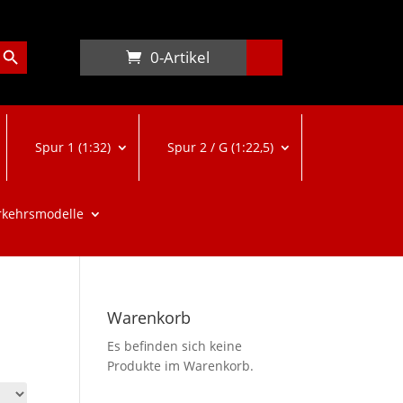
arch Button
0-Artikel
Spur 1 (1:32)
Spur 2 / G (1:22,5)
rkehrsmodelle
Warenkorb
Es befinden sich keine
Produkte im Warenkorb.