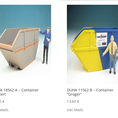
 18562 A – Container
DUHA 11562 B – Container
tert
”Groger”
30
€
13,60
€
 MwSt.
inkl. MwSt.