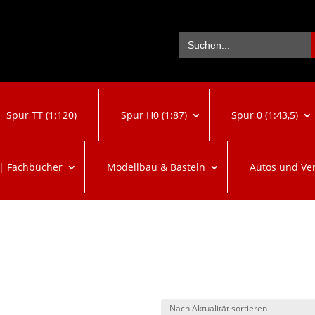
Se
Search
for:
Spur TT (1:120)
Spur H0 (1:87)
Spur 0 (1:43,5)
 | Fachbücher
Modellbau & Basteln
Autos und Ve