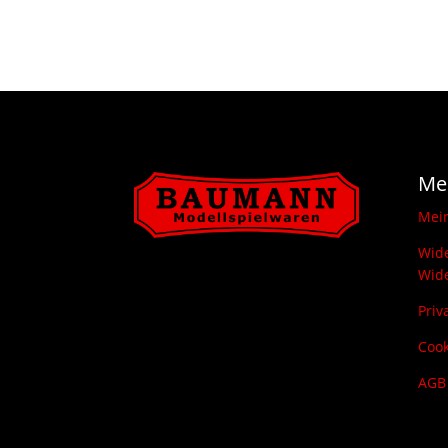
Me
Mei
Wide
Wide
Priv
Cook
AGB