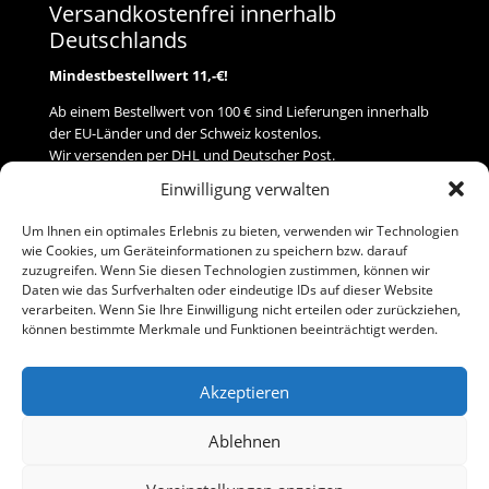
Versandkostenfrei innerhalb
Deutschlands
Mindestbestellwert 11,-€!
Ab einem Bestellwert von 100 € sind Lieferungen innerhalb
der EU-Länder und der Schweiz kostenlos.
Wir versenden per DHL und Deutscher Post.
Einwilligung verwalten
Versand
Um Ihnen ein optimales Erlebnis zu bieten, verwenden wir Technologien
wie Cookies, um Geräteinformationen zu speichern bzw. darauf
Zahlung
zuzugreifen. Wenn Sie diesen Technologien zustimmen, können wir
Daten wie das Surfverhalten oder eindeutige IDs auf dieser Website
verarbeiten. Wenn Sie Ihre Einwilligung nicht erteilen oder zurückziehen,
Baumann Modellspielwaren
können bestimmte Merkmale und Funktionen beeinträchtigt werden.
Flurstraße 15
91413 Neustadt/Aisch
Akzeptieren
Telefon (0 91 61) 33 84
baumannj@t-online.de
Ablehnen