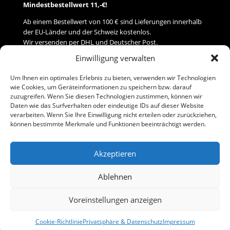
Mindestbestellwert 11,-€!
Ab einem Bestellwert von 100 € sind Lieferungen innerhalb
der EU-Länder und der Schweiz kostenlos.
Wir versenden per DHL und Deutscher Post.
Einwilligung verwalten
Versand
Um Ihnen ein optimales Erlebnis zu bieten, verwenden wir Technologien
wie Cookies, um Geräteinformationen zu speichern bzw. darauf
Zahlung
zuzugreifen. Wenn Sie diesen Technologien zustimmen, können wir
Daten wie das Surfverhalten oder eindeutige IDs auf dieser Website
verarbeiten. Wenn Sie Ihre Einwilligung nicht erteilen oder zurückziehen,
Baumann Modellspielwaren
können bestimmte Merkmale und Funktionen beeinträchtigt werden.
Flurstraße 15
91413 Neustadt/Aisch
Akzeptieren
Telefon (0 91 61) 33 84
baumannj@t-online.de
Ablehnen
Voreinstellungen anzeigen
Kontakt
Impressum
Cookie-Richtlinie
Privatsphäre & Datenschutz
Impressum