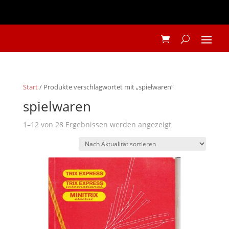
Start
/ Produkte verschlagwortet mit „spielwaren“
spielwaren
Nach
1–12 von 28 Ergebnissen werden angezeigt
Aktualität
sortiert