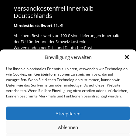
Versandkostenfrei innerhalb
Deutschlands
Mindestbestellwert 11,-€!
Ab einem Bestellwert von 100 € sind Lieferungen innerhalb
der EU-Länder und der Schweiz kostenlos.
Wir versenden per DHL und Deutscher Post.
Einwilligung verwalten
Versand
Um Ihnen ein optimales Erlebnis zu bieten, verwenden wir Technologien
wie Cookies, um Geräteinformationen zu speichern bzw. darauf
Zahlung
zuzugreifen. Wenn Sie diesen Technologien zustimmen, können wir
Daten wie das Surfverhalten oder eindeutige IDs auf dieser Website
verarbeiten. Wenn Sie Ihre Einwilligung nicht erteilen oder zurückziehen,
Baumann Modellspielwaren
können bestimmte Merkmale und Funktionen beeinträchtigt werden.
Flurstraße 15
91413 Neustadt/Aisch
Akzeptieren
Telefon (0 91 61) 33 84
baumannj@t-online.de
Ablehnen