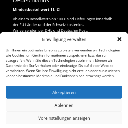
Deutschlands
Mindestbestellwert 11,-€!
Ab einem Bestellwert von 100 € sind Lieferungen innerhalb
der EU-Länder und der Schweiz kostenlos.
Wir versenden per DHL und Deutscher Post.
Einwilligung verwalten
Versand
Um Ihnen ein optimales Erlebnis zu bieten, verwenden wir Technologien
wie Cookies, um Geräteinformationen zu speichern bzw. darauf
Zahlung
zuzugreifen. Wenn Sie diesen Technologien zustimmen, können wir
Daten wie das Surfverhalten oder eindeutige IDs auf dieser Website
verarbeiten. Wenn Sie Ihre Einwilligung nicht erteilen oder zurückziehen,
Baumann Modellspielwaren
können bestimmte Merkmale und Funktionen beeinträchtigt werden.
Flurstraße 15
91413 Neustadt/Aisch
Akzeptieren
Telefon (0 91 61) 33 84
baumannj@t-online.de
Ablehnen
Voreinstellungen anzeigen
Kontakt
Impressum