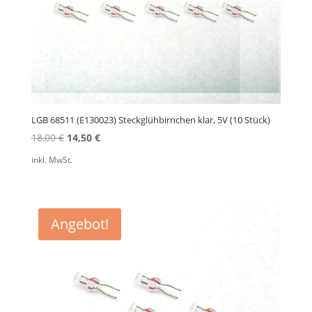
LGB 68511 (E130023) Steckglühbirnchen klar, 5V (10 Stück)
Ursprünglicher
Aktueller
18,00
€
14,50
€
Preis
Preis
inkl. MwSt.
war:
ist:
18,00 €
14,50 €.
Angebot!