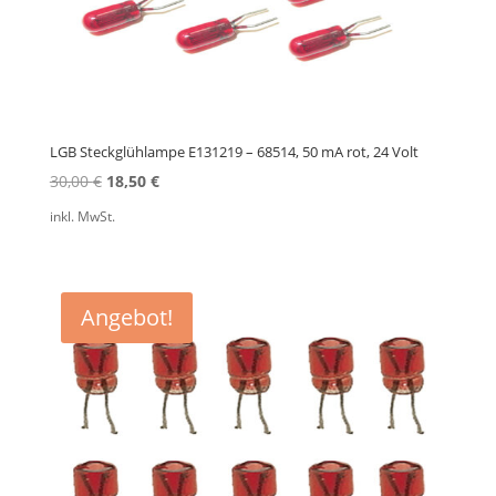
LGB Steckglühlampe E131219 – 68514, 50 mA rot, 24 Volt
Ursprünglicher
Aktueller
30,00
€
18,50
€
Preis
Preis
inkl. MwSt.
war:
ist:
30,00 €
18,50 €.
Angebot!