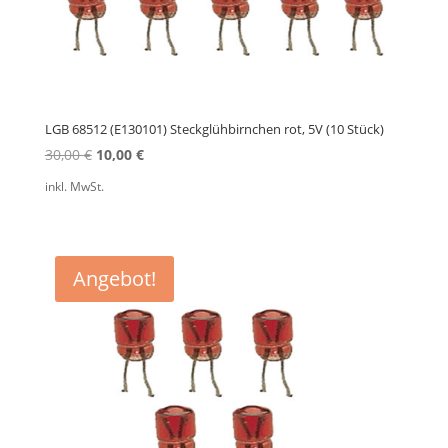
LGB 68512 (E130101) Steckglühbirnchen rot, 5V (10 Stück)
Ursprünglicher
Aktueller
30,00
€
10,00
€
Preis
Preis
inkl. MwSt.
war:
ist:
30,00 €
10,00 €.
Angebot!