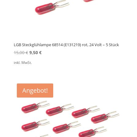
LGB Steckglühlampe 68514 (E131219) rot, 24 Volt – 5 Stück
Ursprünglicher
Aktueller
15,00
€
9,50
€
Preis
Preis
inkl. MwSt.
war:
ist:
15,00 €
9,50 €.
Angebot!