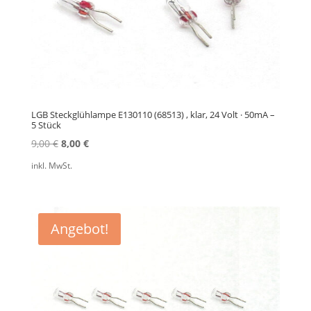
LGB Steckglühlampe E130110 (68513) , klar, 24 Volt · 50mA –
5 Stück
Ursprünglicher
Aktueller
9,00
€
8,00
€
Preis
Preis
inkl. MwSt.
war:
ist:
9,00 €
8,00 €.
Angebot!