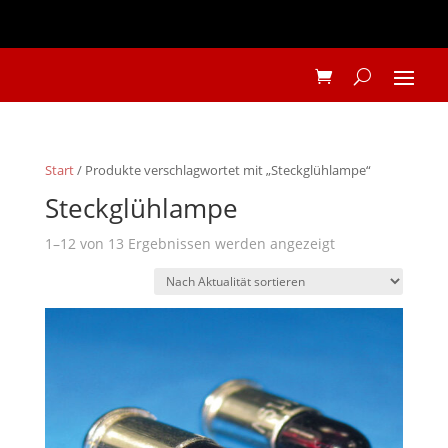
Start
/ Produkte verschlagwortet mit „Steckglühlampe“
Steckglühlampe
Nach
1–12 von 13 Ergebnissen werden angezeigt
Aktualität
sortiert