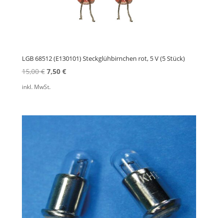
LGB 68512 (E130101) Steckglühbirnchen rot, 5 V (5 Stück)
Ursprünglicher
Aktueller
15,00
€
7,50
€
Preis
Preis
inkl. MwSt.
war:
ist:
15,00 €
7,50 €.