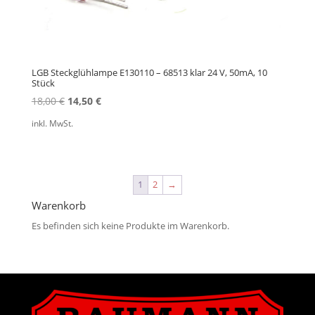
LGB Steckglühlampe E130110 – 68513 klar 24 V, 50mA, 10
Stück
Ursprünglicher
Aktueller
18,00
€
14,50
€
Preis
Preis
inkl. MwSt.
war:
ist:
18,00 €
14,50 €.
1
2
→
Warenkorb
Es befinden sich keine Produkte im Warenkorb.