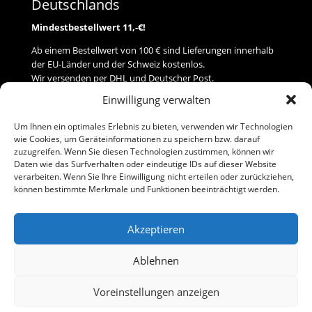
Deutschlands
Mindestbestellwert 11,-€!
Ab einem Bestellwert von 100 € sind Lieferungen innerhalb
der EU-Länder und der Schweiz kostenlos.
Wir versenden per DHL und Deutscher Post.
Einwilligung verwalten
Versand
Um Ihnen ein optimales Erlebnis zu bieten, verwenden wir Technologien
wie Cookies, um Geräteinformationen zu speichern bzw. darauf
Zahlung
zuzugreifen. Wenn Sie diesen Technologien zustimmen, können wir
Daten wie das Surfverhalten oder eindeutige IDs auf dieser Website
verarbeiten. Wenn Sie Ihre Einwilligung nicht erteilen oder zurückziehen,
Baumann Modellspielwaren
können bestimmte Merkmale und Funktionen beeinträchtigt werden.
Flurstraße 15
91413 Neustadt/Aisch
Akzeptieren
Telefon (0 91 61) 33 84
baumannj@t-online.de
Ablehnen
Voreinstellungen anzeigen
Kontakt