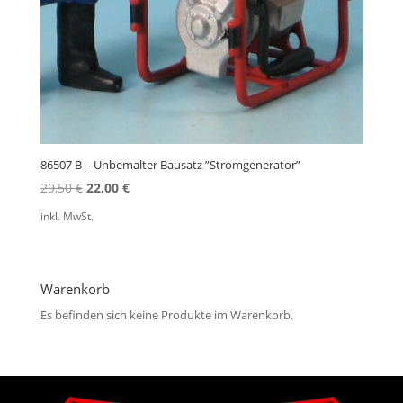
86507 B – Unbemalter Bausatz ”Stromgenerator”
Ursprünglicher
Aktueller
29,50
€
22,00
€
Preis
Preis
inkl. MwSt.
war:
ist:
29,50 €
22,00 €.
Warenkorb
Es befinden sich keine Produkte im Warenkorb.