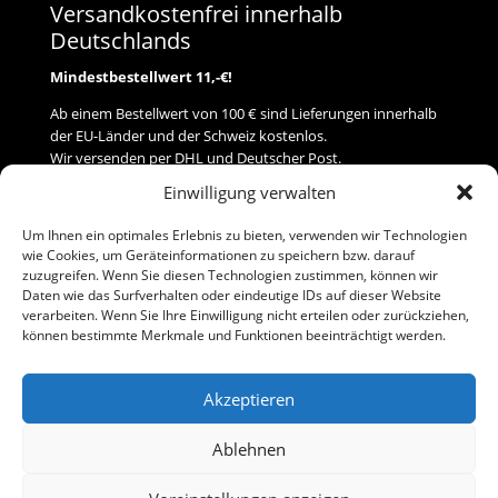
Versandkostenfrei innerhalb
Deutschlands
Mindestbestellwert 11,-€!
Ab einem Bestellwert von 100 € sind Lieferungen innerhalb
der EU-Länder und der Schweiz kostenlos.
Wir versenden per DHL und Deutscher Post.
Einwilligung verwalten
Versand
Um Ihnen ein optimales Erlebnis zu bieten, verwenden wir Technologien
wie Cookies, um Geräteinformationen zu speichern bzw. darauf
Zahlung
zuzugreifen. Wenn Sie diesen Technologien zustimmen, können wir
Daten wie das Surfverhalten oder eindeutige IDs auf dieser Website
verarbeiten. Wenn Sie Ihre Einwilligung nicht erteilen oder zurückziehen,
Baumann Modellspielwaren
können bestimmte Merkmale und Funktionen beeinträchtigt werden.
Flurstraße 15
91413 Neustadt/Aisch
Akzeptieren
Telefon (0 91 61) 33 84
baumannj@t-online.de
Ablehnen