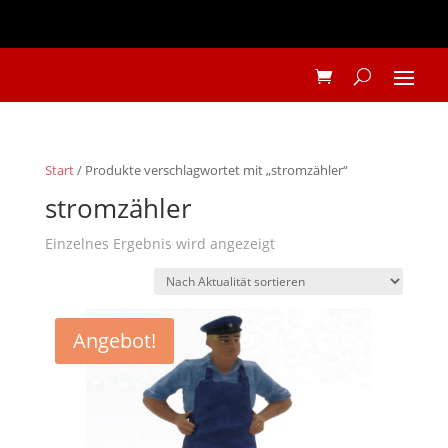
Start
/ Produkte verschlagwortet mit „stromzähler“
stromzähler
Einzelnes Ergebnis wird angezeigt
Angebot!