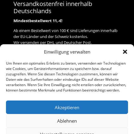
Versandkostenfrei innerhalb
Deutschlands
Mindestbestellwert 11,-€!
Ab einem Bestellwert von 100 € sind Lieferungen innerhalb
der EU-Länder und der Schweiz kostenlos.
Wir versenden per DHL und Deutscher Post.
Einwilligung verwalten
Versand
Um Ihnen ein optimales Erlebnis zu bieten, verwenden wir Technologien
wie Cookies, um Geräteinformationen zu speichern bzw. darauf
Zahlung
zuzugreifen. Wenn Sie diesen Technologien zustimmen, können wir
Daten wie das Surfverhalten oder eindeutige IDs auf dieser Website
verarbeiten. Wenn Sie Ihre Einwilligung nicht erteilen oder zurückziehen,
Baumann Modellspielwaren
können bestimmte Merkmale und Funktionen beeinträchtigt werden.
Flurstraße 15
91413 Neustadt/Aisch
Akzeptieren
Telefon (0 91 61) 33 84
baumannj@t-online.de
Ablehnen