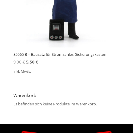
85565 B – Bausatz für Stromzähler, Sicherungskasten
Ursprünglicher
Aktueller
9,00
€
5,50
€
Preis
Preis
inkl. MwSt.
war:
ist:
9,00 €
5,50 €.
Warenkorb
Es befinden sich keine Produkte im Warenkorb.