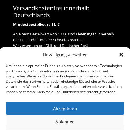
Versandkostenfrei innerhalb
Deutschlands
Mindestbestellwert 11,-€!
Ab einem Bestellwert von 100 € sind Lieferungen innerhalb
der EU-Länder und der Schweiz kostenlos.
Wir versenden per DHL und Deutscher Post.
Einwilligung verwalten
Versand
Um Ihnen ein optimales Erlebnis zu bieten, verwenden wir Technologien
wie Cookies, um Geräteinformationen zu speichern bzw. darauf
Zahlung
zuzugreifen. Wenn Sie diesen Technologien zustimmen, können wir
Daten wie das Surfverhalten oder eindeutige IDs auf dieser Website
verarbeiten. Wenn Sie Ihre Einwilligung nicht erteilen oder zurückziehen,
Baumann Modellspielwaren
können bestimmte Merkmale und Funktionen beeinträchtigt werden.
Flurstraße 15
91413 Neustadt/Aisch
Akzeptieren
Telefon (0 91 61) 33 84
baumannj@t-online.de
Ablehnen