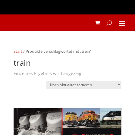
Start
/ Produkte verschlagwortet mit „train“
train
Einzelnes Ergebnis wird angezeigt