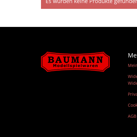
Es wurden keine Produkte gefunden
Me
Mei
Wide
Wide
Priv
Cook
AGB