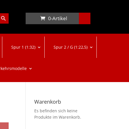
arch Button
0-Artikel
Spur 1 (1:32)
Spur 2 / G (1:22,5)
rkehrsmodelle
Warenkorb
Es befinden sich keine
Produkte im Warenkorb.