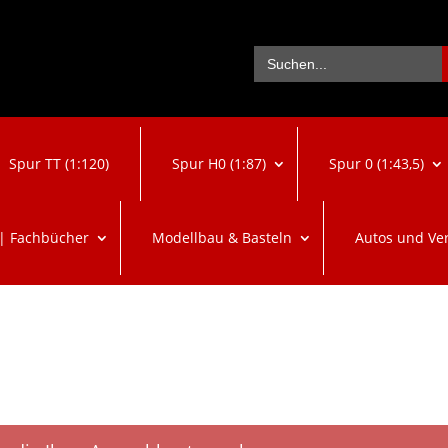
Se
Search
for:
Spur TT (1:120)
Spur H0 (1:87)
Spur 0 (1:43,5)
 | Fachbücher
Modellbau & Basteln
Autos und Ve
“