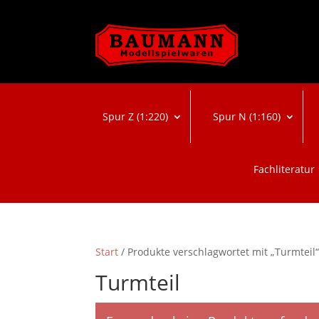
Spur Z (1:220)
Spur N (1:160)
Fachliteratur
Start
/ Produkte verschlagwortet mit „Turmteil
Turmteil