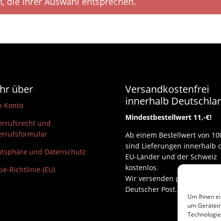
, die Ihrer Auswahl entsprechen.
hr über
Versandkostenfrei
innerhalb Deutschla
n Konto
Mindestbestellwert 11,-€!
rrufsrecht und
rrufsformular
Ab einem Bestellwert von 10
sind Lieferungen innerhalb 
atsphäre und Datenschutz
EU-Länder und der Schweiz
kostenlos.
ie-Richtlinie (EU)
Wir versenden per DHL und
Deutscher Post.
Um Ihnen ei
um Gerätein
Technologie