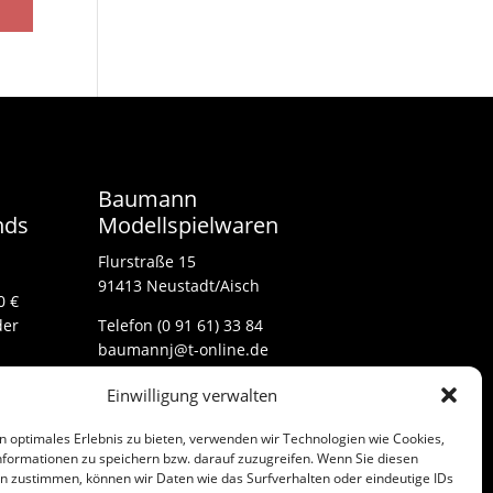
Baumann
nds
Modellspielwaren
Flurstraße 15
91413 Neustadt/Aisch
0 €
der
Telefon (0 91 61) 33 84
baumannj@t-online.de
Einwilligung verwalten
Kontakt
n optimales Erlebnis zu bieten, verwenden wir Technologien wie Cookies,
Impressum
formationen zu speichern bzw. darauf zuzugreifen. Wenn Sie diesen
n zustimmen, können wir Daten wie das Surfverhalten oder eindeutige IDs