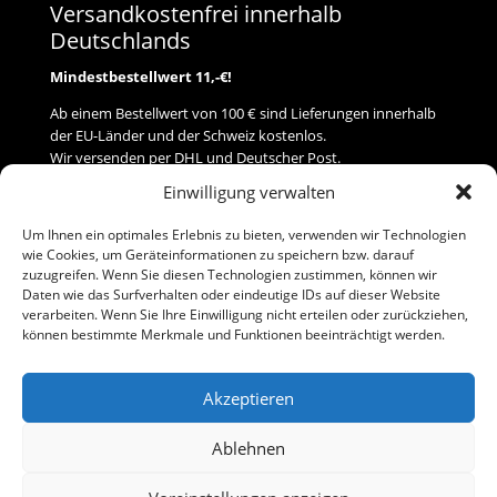
Versandkostenfrei innerhalb
Deutschlands
Mindestbestellwert 11,-€!
Ab einem Bestellwert von 100 € sind Lieferungen innerhalb
der EU-Länder und der Schweiz kostenlos.
Wir versenden per DHL und Deutscher Post.
Einwilligung verwalten
Versand
Um Ihnen ein optimales Erlebnis zu bieten, verwenden wir Technologien
wie Cookies, um Geräteinformationen zu speichern bzw. darauf
Zahlung
zuzugreifen. Wenn Sie diesen Technologien zustimmen, können wir
Daten wie das Surfverhalten oder eindeutige IDs auf dieser Website
verarbeiten. Wenn Sie Ihre Einwilligung nicht erteilen oder zurückziehen,
Baumann Modellspielwaren
können bestimmte Merkmale und Funktionen beeinträchtigt werden.
Flurstraße 15
91413 Neustadt/Aisch
Akzeptieren
Telefon (0 91 61) 33 84
baumannj@t-online.de
Ablehnen