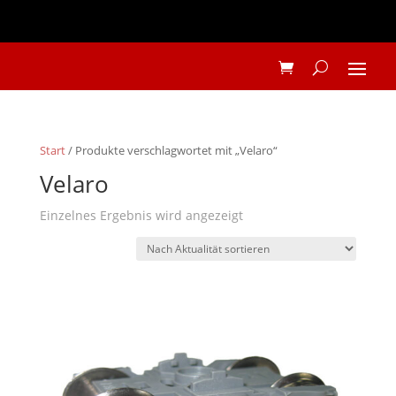
Start
/ Produkte verschlagwortet mit „Velaro“
Velaro
Einzelnes Ergebnis wird angezeigt