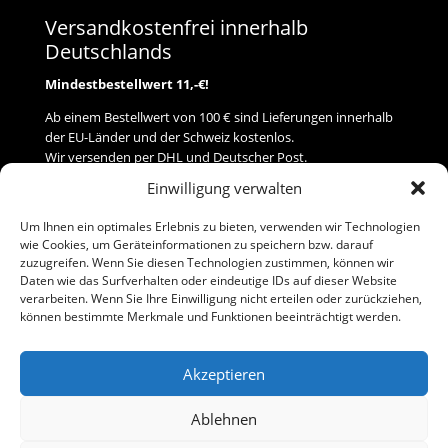
Versandkostenfrei innerhalb
Deutschlands
Mindestbestellwert 11,-€!
Ab einem Bestellwert von 100 € sind Lieferungen innerhalb
der EU-Länder und der Schweiz kostenlos.
Wir versenden per DHL und Deutscher Post.
Einwilligung verwalten
Versand
Um Ihnen ein optimales Erlebnis zu bieten, verwenden wir Technologien
wie Cookies, um Geräteinformationen zu speichern bzw. darauf
Zahlung
zuzugreifen. Wenn Sie diesen Technologien zustimmen, können wir
Daten wie das Surfverhalten oder eindeutige IDs auf dieser Website
verarbeiten. Wenn Sie Ihre Einwilligung nicht erteilen oder zurückziehen,
Baumann Modellspielwaren
können bestimmte Merkmale und Funktionen beeinträchtigt werden.
Flurstraße 15
91413 Neustadt/Aisch
Akzeptieren
Telefon (0 91 61) 33 84
baumannj@t-online.de
Ablehnen