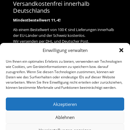
Versandkostenfrei innerhalb
Deutschlands
Mindestbestellwert 11,-€!
Ab einem Bestellwert von 100 € sind Lieferungen innerhalb
der EU-Länder und der Schweiz kostenlos.
Wir versenden per DHL und Deutscher Post.
Einwilligung verwalten
Versand
Um Ihnen ein optimales Erlebnis zu bieten, verwenden wir Technologien
wie Cookies, um Geräteinformationen zu speichern bzw. darauf
Zahlung
zuzugreifen. Wenn Sie diesen Technologien zustimmen, können wir
Daten wie das Surfverhalten oder eindeutige IDs auf dieser Website
verarbeiten. Wenn Sie Ihre Einwilligung nicht erteilen oder zurückziehen,
Baumann Modellspielwaren
können bestimmte Merkmale und Funktionen beeinträchtigt werden.
Flurstraße 15
91413 Neustadt/Aisch
Akzeptieren
Telefon (0 91 61) 33 84
baumannj@t-online.de
Ablehnen