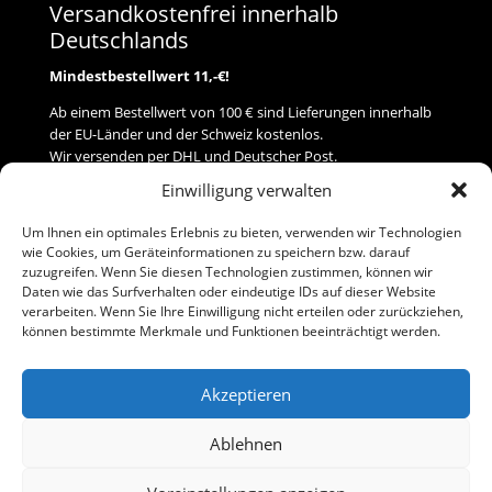
Versandkostenfrei innerhalb
Deutschlands
Mindestbestellwert 11,-€!
Ab einem Bestellwert von 100 € sind Lieferungen innerhalb
der EU-Länder und der Schweiz kostenlos.
Wir versenden per DHL und Deutscher Post.
Einwilligung verwalten
Versand
Um Ihnen ein optimales Erlebnis zu bieten, verwenden wir Technologien
wie Cookies, um Geräteinformationen zu speichern bzw. darauf
Zahlung
zuzugreifen. Wenn Sie diesen Technologien zustimmen, können wir
Daten wie das Surfverhalten oder eindeutige IDs auf dieser Website
verarbeiten. Wenn Sie Ihre Einwilligung nicht erteilen oder zurückziehen,
Baumann Modellspielwaren
können bestimmte Merkmale und Funktionen beeinträchtigt werden.
Flurstraße 15
91413 Neustadt/Aisch
Akzeptieren
Telefon (0 91 61) 33 84
baumannj@t-online.de
Ablehnen