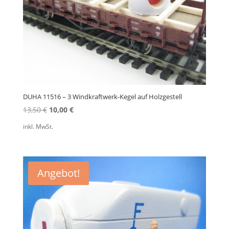
DUHA 11516 – 3 Windkraftwerk-Kegel auf Holzgestell
Ursprünglicher
Aktueller
13,50
€
10,00
€
Preis
Preis
inkl. MwSt.
war:
ist:
13,50 €
10,00 €.
Angebot!