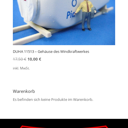
DUHA 11513 – Gehäuse des Windkraftwerkes
Ursprünglicher
Aktueller
17,50
€
10,00
€
Preis
Preis
inkl. MwSt.
war:
ist:
17,50 €
10,00 €.
Warenkorb
Es befinden sich keine Produkte im Warenkorb.