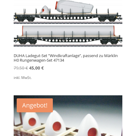
DUHA Ladegut-Set ”Windkraftanlage”, passend zu Märklin
H0 Rungenwagen-Set 47134
Ursprünglicher
Aktueller
79,50
€
45,00
€
Preis
Preis
inkl. MwSt.
war:
ist:
79,50 €
45,00 €.
Angebot!