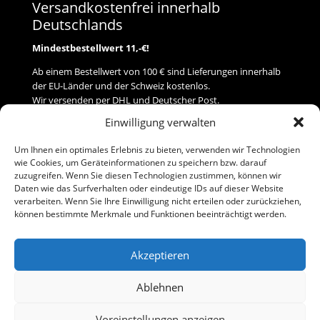
Versandkostenfrei innerhalb
Deutschlands
Mindestbestellwert 11,-€!
Ab einem Bestellwert von 100 € sind Lieferungen innerhalb
der EU-Länder und der Schweiz kostenlos.
Wir versenden per DHL und Deutscher Post.
Einwilligung verwalten
Versand
Um Ihnen ein optimales Erlebnis zu bieten, verwenden wir Technologien
wie Cookies, um Geräteinformationen zu speichern bzw. darauf
Zahlung
zuzugreifen. Wenn Sie diesen Technologien zustimmen, können wir
Daten wie das Surfverhalten oder eindeutige IDs auf dieser Website
verarbeiten. Wenn Sie Ihre Einwilligung nicht erteilen oder zurückziehen,
Baumann Modellspielwaren
können bestimmte Merkmale und Funktionen beeinträchtigt werden.
Flurstraße 15
91413 Neustadt/Aisch
Akzeptieren
Telefon (0 91 61) 33 84
baumannj@t-online.de
Ablehnen
Voreinstellungen anzeigen