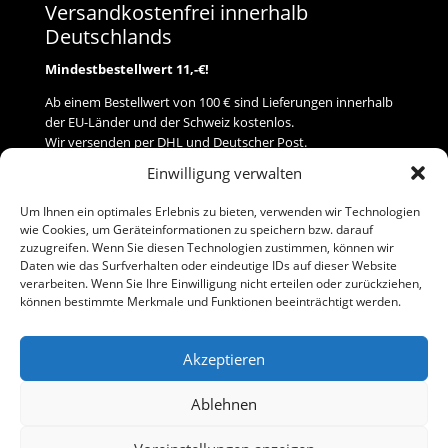
Versandkostenfrei innerhalb
Deutschlands
Mindestbestellwert 11,-€!
Ab einem Bestellwert von 100 € sind Lieferungen innerhalb
der EU-Länder und der Schweiz kostenlos.
Wir versenden per DHL und Deutscher Post.
Einwilligung verwalten
Versand
Um Ihnen ein optimales Erlebnis zu bieten, verwenden wir Technologien
wie Cookies, um Geräteinformationen zu speichern bzw. darauf
Zahlung
zuzugreifen. Wenn Sie diesen Technologien zustimmen, können wir
Daten wie das Surfverhalten oder eindeutige IDs auf dieser Website
verarbeiten. Wenn Sie Ihre Einwilligung nicht erteilen oder zurückziehen,
Baumann Modellspielwaren
können bestimmte Merkmale und Funktionen beeinträchtigt werden.
Flurstraße 15
91413 Neustadt/Aisch
Akzeptieren
Telefon (0 91 61) 33 84
baumannj@t-online.de
Ablehnen