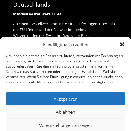
Deutschlands
Mindestbestellwert 11,-€!
Ab einem Bestellwert von 100 € sind Lieferungen innerhalb
der EU-Länder und der Schweiz kostenlos.
Wir versenden per DHL und Deutscher Post.
Einwilligung verwalten
Versand
Um Ihnen ein optimales Erlebnis zu bieten, verwenden wir Technologien
wie Cookies, um Geräteinformationen zu speichern bzw. darauf
Zahlung
zuzugreifen. Wenn Sie diesen Technologien zustimmen, können wir
Daten wie das Surfverhalten oder eindeutige IDs auf dieser Website
verarbeiten. Wenn Sie Ihre Einwilligung nicht erteilen oder zurückziehen,
Baumann Modellspielwaren
können bestimmte Merkmale und Funktionen beeinträchtigt werden.
Flurstraße 15
91413 Neustadt/Aisch
Akzeptieren
Telefon (0 91 61) 33 84
baumannj@t-online.de
Ablehnen
Voreinstellungen anzeigen
Kontakt