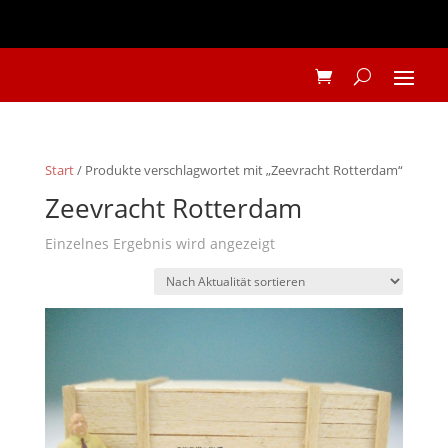
Start
/ Produkte verschlagwortet mit „Zeevracht Rotterdam“
Zeevracht Rotterdam
Einzelnes Ergebnis wird angezeigt