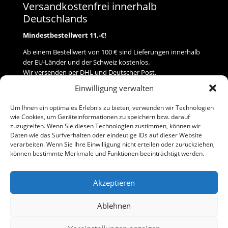
Versandkostenfrei innerhalb
Deutschlands
Mindestbestellwert 11,-€!
Ab einem Bestellwert von 100 € sind Lieferungen innerhalb
der EU-Länder und der Schweiz kostenlos.
Wir versenden per DHL und Deutscher Post.
Einwilligung verwalten
Versand
Um Ihnen ein optimales Erlebnis zu bieten, verwenden wir Technologien
wie Cookies, um Geräteinformationen zu speichern bzw. darauf
Zahlung
zuzugreifen. Wenn Sie diesen Technologien zustimmen, können wir
Daten wie das Surfverhalten oder eindeutige IDs auf dieser Website
verarbeiten. Wenn Sie Ihre Einwilligung nicht erteilen oder zurückziehen,
Baumann Modellspielwaren
können bestimmte Merkmale und Funktionen beeinträchtigt werden.
Flurstraße 15
91413 Neustadt/Aisch
Akzeptieren
Telefon (0 91 61) 33 84
baumannj@t-online.de
Ablehnen