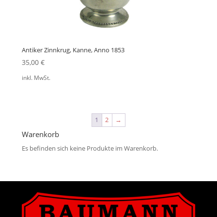
Antiker Zinnkrug, Kanne, Anno 1853
35,00
€
inkl. MwSt.
1
2
→
Warenkorb
Es befinden sich keine Produkte im Warenkorb.