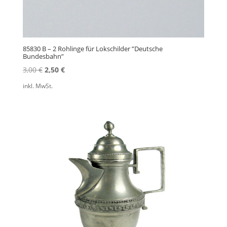
85830 B – 2 Rohlinge für Lokschilder ”Deutsche
Bundesbahn”
Ursprünglicher
Aktueller
3,00
€
2,50
€
Preis
Preis
inkl. MwSt.
war:
ist:
3,00 €
2,50 €.