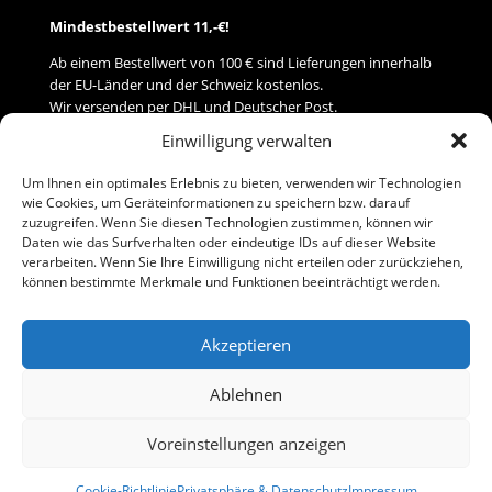
Mindestbestellwert 11,-€!
Ab einem Bestellwert von 100 € sind Lieferungen innerhalb
der EU-Länder und der Schweiz kostenlos.
Wir versenden per DHL und Deutscher Post.
Einwilligung verwalten
Versand
Um Ihnen ein optimales Erlebnis zu bieten, verwenden wir Technologien
wie Cookies, um Geräteinformationen zu speichern bzw. darauf
Zahlung
zuzugreifen. Wenn Sie diesen Technologien zustimmen, können wir
Daten wie das Surfverhalten oder eindeutige IDs auf dieser Website
verarbeiten. Wenn Sie Ihre Einwilligung nicht erteilen oder zurückziehen,
Baumann Modellspielwaren
können bestimmte Merkmale und Funktionen beeinträchtigt werden.
Flurstraße 15
91413 Neustadt/Aisch
Akzeptieren
Telefon (0 91 61) 33 84
baumannj@t-online.de
Ablehnen
Voreinstellungen anzeigen
Kontakt
Impressum
Cookie-Richtlinie
Privatsphäre & Datenschutz
Impressum