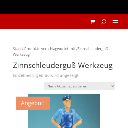
Start
/ Produkte verschlagwortet mit „Zinnschleuderguß-
Werkzeug“
Zinnschleuderguß-Werkzeug
Einzelnes Ergebnis wird angezeigt
Angebot!