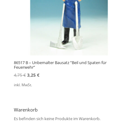
86517 B – Unbemalter Bausatz ”Beil und Spaten für
Feuerwehr”
Ursprünglicher
Aktueller
4,75
€
3,25
€
Preis
Preis
inkl. MwSt.
war:
ist:
4,75 €
3,25 €.
Warenkorb
Es befinden sich keine Produkte im Warenkorb.