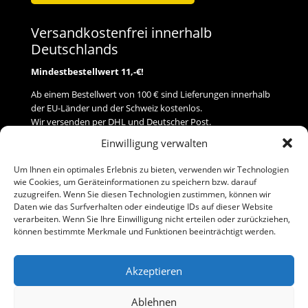
Versandkostenfrei innerhalb
Deutschlands
Mindestbestellwert 11,-€!
Ab einem Bestellwert von 100 € sind Lieferungen innerhalb
der EU-Länder und der Schweiz kostenlos.
Wir versenden per DHL und Deutscher Post.
Einwilligung verwalten
Versand
Um Ihnen ein optimales Erlebnis zu bieten, verwenden wir Technologien
wie Cookies, um Geräteinformationen zu speichern bzw. darauf
Zahlung
zuzugreifen. Wenn Sie diesen Technologien zustimmen, können wir
Daten wie das Surfverhalten oder eindeutige IDs auf dieser Website
verarbeiten. Wenn Sie Ihre Einwilligung nicht erteilen oder zurückziehen,
Baumann Modellspielwaren
können bestimmte Merkmale und Funktionen beeinträchtigt werden.
Flurstraße 15
91413 Neustadt/Aisch
Akzeptieren
Telefon (0 91 61) 33 84
baumannj@t-online.de
Ablehnen