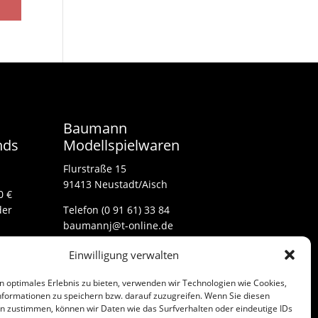
Baumann
nds
Modellspielwaren
Flurstraße 15
91413 Neustadt/Aisch
0 €
der
Telefon (0 91 61) 33 84
baumannj@t-online.de
Einwilligung verwalten
Kontakt
n optimales Erlebnis zu bieten, verwenden wir Technologien wie Cookies,
Impressum
formationen zu speichern bzw. darauf zuzugreifen. Wenn Sie diesen
n zustimmen, können wir Daten wie das Surfverhalten oder eindeutige IDs