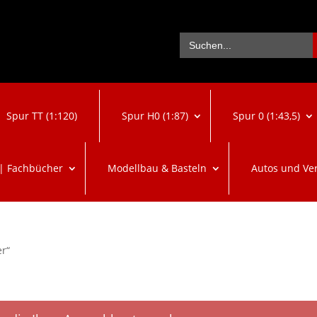
Se
Search
for:
Spur TT (1:120)
Spur H0 (1:87)
Spur 0 (1:43,5)
 | Fachbücher
Modellbau & Basteln
Autos und Ve
er“