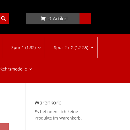
arch Button
0-Artikel
Spur 1 (1:32)
Spur 2 / G (1:22,5)
rkehrsmodelle
Warenkorb
Es befinden sich keine
Produkte im Warenkorb.