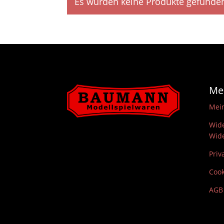
Es wurden keine Produkte gefunden
Me
Mei
Wide
Wide
Priv
Cook
AGB