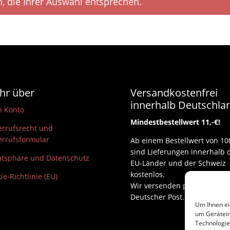
, die Ihrer Auswahl entsprechen.
hr über
Versandkostenfrei
innerhalb Deutschla
n Konto
Mindestbestellwert 11,-€!
rrufsrecht und
rrufsformular
Ab einem Bestellwert von 10
sind Lieferungen innerhalb 
atsphäre und Datenschutz
EU-Länder und der Schweiz
kostenlos.
ie-Richtlinie (EU)
Wir versenden per DHL und
Deutscher Post.
Um Ihnen ei
um Gerätein
Technologie