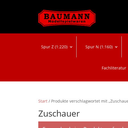
Spur Z (1:220)
Spur N (1:160)
Fachliteratur
Start
/ Produkte verschlagwortet mit „Zuschau
Zuschauer