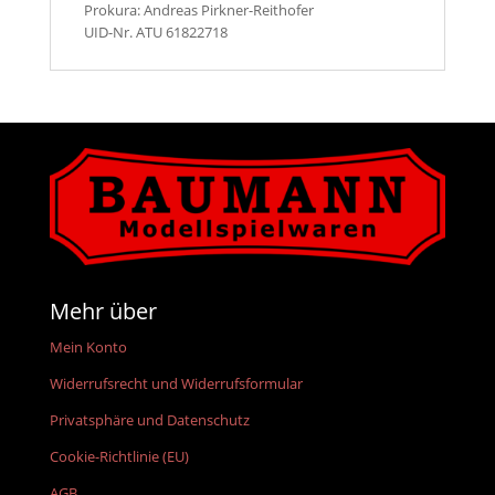
Prokura: Andreas Pirkner-Reithofer
UID-Nr. ATU 61822718
Mehr über
Mein Konto
Widerrufsrecht und Widerrufsformular
Privatsphäre und Datenschutz
Cookie-Richtlinie (EU)
AGB