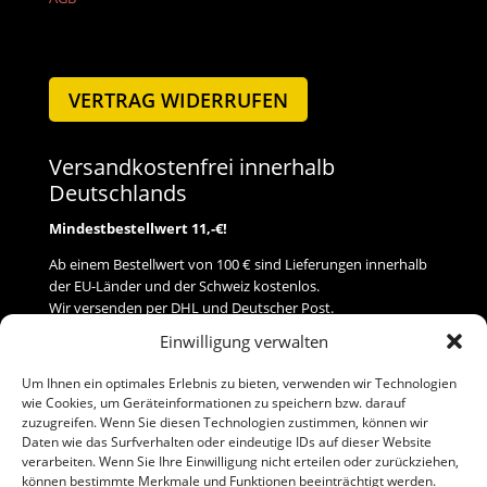
VERTRAG WIDERRUFEN
Versandkostenfrei innerhalb
Deutschlands
Mindestbestellwert 11,-€!
Ab einem Bestellwert von 100 € sind Lieferungen innerhalb
der EU-Länder und der Schweiz kostenlos.
Wir versenden per DHL und Deutscher Post.
Einwilligung verwalten
Versand
Um Ihnen ein optimales Erlebnis zu bieten, verwenden wir Technologien
wie Cookies, um Geräteinformationen zu speichern bzw. darauf
Zahlung
zuzugreifen. Wenn Sie diesen Technologien zustimmen, können wir
Daten wie das Surfverhalten oder eindeutige IDs auf dieser Website
verarbeiten. Wenn Sie Ihre Einwilligung nicht erteilen oder zurückziehen,
Baumann Modellspielwaren
können bestimmte Merkmale und Funktionen beeinträchtigt werden.