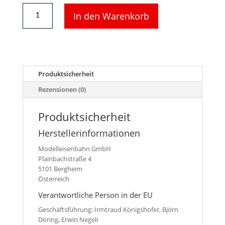
1
In den Warenkorb
x
Drehgestell
für
Fleischmann
Doppelstock-
Steuerwagen
Produktsicherheit
8123
Menge
Rezensionen (0)
Produktsicherheit
Herstellerinformationen
Modelleisenbahn GmbH
Plainbachstraße 4
5101 Bergheim
Österreich
Verantwortliche Person in der EU
Geschäftsführung: Irmtraud Königshofer, Björn
Döring, Erwin Negeli