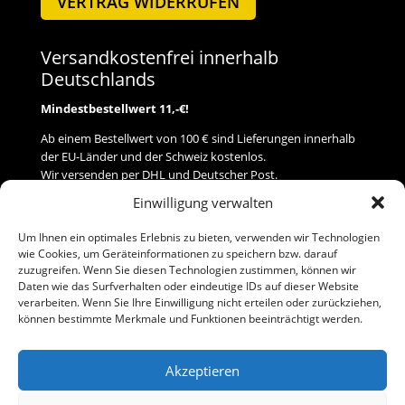
VERTRAG WIDERRUFEN
Versandkostenfrei innerhalb
Deutschlands
Mindestbestellwert 11,-€!
Ab einem Bestellwert von 100 € sind Lieferungen innerhalb
der EU-Länder und der Schweiz kostenlos.
Wir versenden per DHL und Deutscher Post.
Einwilligung verwalten
Versand
Um Ihnen ein optimales Erlebnis zu bieten, verwenden wir Technologien
wie Cookies, um Geräteinformationen zu speichern bzw. darauf
Zahlung
zuzugreifen. Wenn Sie diesen Technologien zustimmen, können wir
Daten wie das Surfverhalten oder eindeutige IDs auf dieser Website
verarbeiten. Wenn Sie Ihre Einwilligung nicht erteilen oder zurückziehen,
Baumann Modellspielwaren
können bestimmte Merkmale und Funktionen beeinträchtigt werden.
Flurstraße 15
91413 Neustadt/Aisch
Akzeptieren
Telefon (0 91 61) 33 84