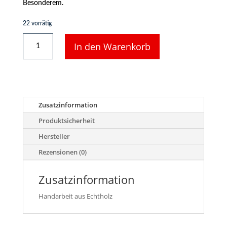
Besonderem.
22 vorrätig
15277
In den Warenkorb
-
Baumstamm
-
unbearbeitete
Bretter
aufgestapelt
Zusatzinformation
Menge
Produktsicherheit
Hersteller
Rezensionen (0)
Zusatzinformation
Handarbeit aus Echtholz