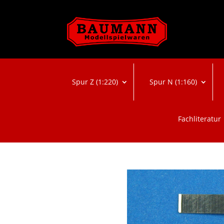
Spur Z (1:220)
Spur N (1:160)
Fachliteratur