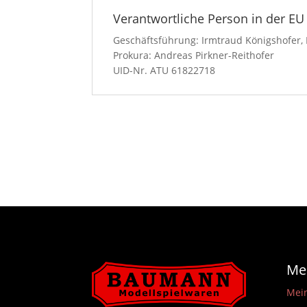
Verantwortliche Person in der EU
Geschäftsführung: Irmtraud Königshofer, 
Prokura: Andreas Pirkner-Reithofer
UID-Nr. ATU 61822718
Me
Mei