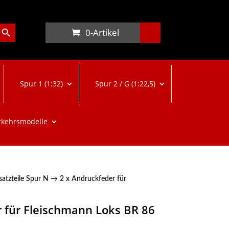
arch Button
0-Artikel
Spur 1 (1:32)
Spur 2 / G (1:22,5)
rkehrsmodelle
satzteile Spur N
→ 2 x Andruckfeder für
 für Fleischmann Loks BR 86