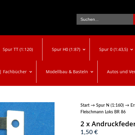
Se
Search
for:
Spur TT (1:120)
Spur H0 (1:87)
Spur 0 (1:43,5)
 | Fachbücher
Modellbau & Basteln
Autos und Ve
Start
→
Spur N (1:160)
→
Er
Fleischmann Loks BR 86
2 x Andruckfeder
1,50
€