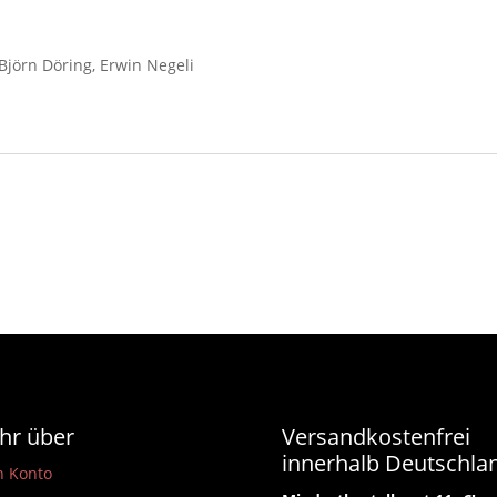
Björn Döring, Erwin Negeli
hr über
Versandkostenfrei
innerhalb Deutschla
n Konto