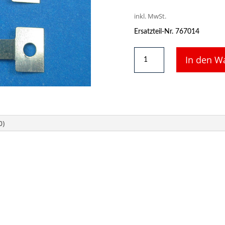
inkl. MwSt.
Ersatzteil-Nr. 767014
2
In den W
x
Andruckfeder
für
Fleischmann
Loks
BR
0)
86
Menge