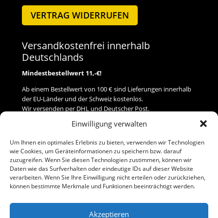
VERTRAG WIDERRUFEN
Versandkostenfrei innerhalb
Deutschlands
Mindestbestellwert 11,-€!
Ab einem Bestellwert von 100 € sind Lieferungen innerhalb
der EU-Länder und der Schweiz kostenlos.
Wir versenden per DHL und Deutscher Post.
Einwilligung verwalten
Versand
Um Ihnen ein optimales Erlebnis zu bieten, verwenden wir Technologien
wie Cookies, um Geräteinformationen zu speichern bzw. darauf
Zahlung
zuzugreifen. Wenn Sie diesen Technologien zustimmen, können wir
Daten wie das Surfverhalten oder eindeutige IDs auf dieser Website
verarbeiten. Wenn Sie Ihre Einwilligung nicht erteilen oder zurückziehen,
Baumann Modellspielwaren
können bestimmte Merkmale und Funktionen beeinträchtigt werden.
Flurstraße 15
91413 Neustadt/Aisch
Akzeptieren