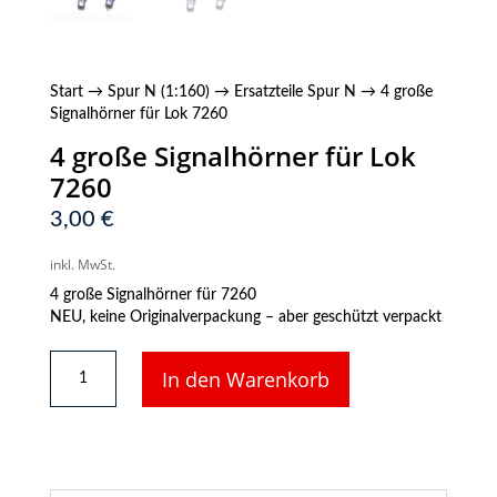
Start
→
Spur N (1:160)
→
Ersatzteile Spur N
→ 4 große
Signalhörner für Lok 7260
4 große Signalhörner für Lok
7260
3,00
€
inkl. MwSt.
4 große Signalhörner für 7260
NEU, keine Originalverpackung – aber geschützt verpackt
4
In den Warenkorb
große
Signalhörner
für
Lok
7260
Menge