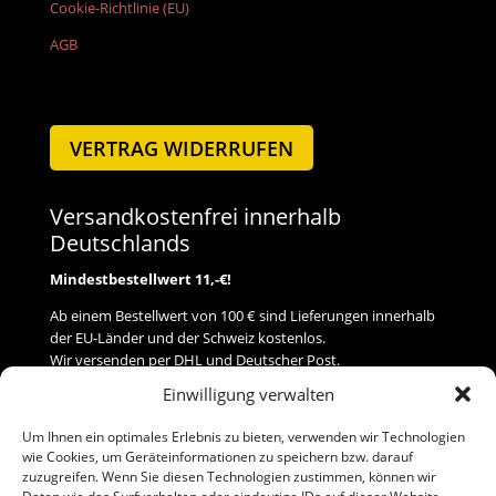
Cookie-Richtlinie (EU)
AGB
VERTRAG WIDERRUFEN
Versandkostenfrei innerhalb
Deutschlands
Mindestbestellwert 11,-€!
Ab einem Bestellwert von 100 € sind Lieferungen innerhalb
der EU-Länder und der Schweiz kostenlos.
Wir versenden per DHL und Deutscher Post.
Einwilligung verwalten
Versand
Um Ihnen ein optimales Erlebnis zu bieten, verwenden wir Technologien
wie Cookies, um Geräteinformationen zu speichern bzw. darauf
Zahlung
zuzugreifen. Wenn Sie diesen Technologien zustimmen, können wir