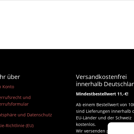
hr über
Versandkostenfrei
innerhalb Deutschla
n Konto
Mindestbestellwert 11,-€!
rrufsrecht und
rrufsformular
Ab einem Bestellwert von 10
sind Lieferungen innerhalb 
atsphäre und Datenschutz
EU-Länder und der Schweiz
kostenlos.
ie-Richtlinie (EU)
Wir versenden per DHL und