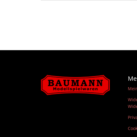
Me
Mei
Wide
Wide
Priv
Cook