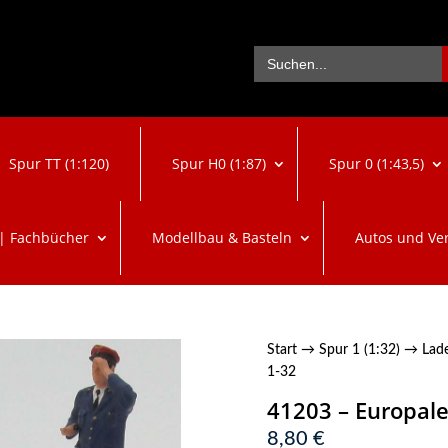
Se
Search
for:
Spur TT (1:120)
Spur H0 (1:87)
Spur 0 (1:43,5)
 | Fachbücher
Modellbau & Basteln
Autos und Ve
Start
→
Spur 1 (1:32)
→
Lad
1-32
41203 – Europale
8,80
€