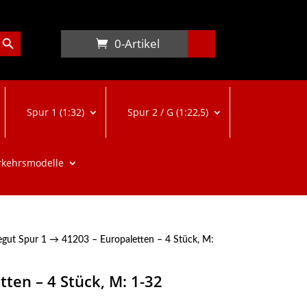
arch Button
0-Artikel
Spur 1 (1:32)
Spur 2 / G (1:22,5)
rkehrsmodelle
egut Spur 1
→ 41203 – Europaletten – 4 Stück, M:
tten – 4 Stück, M: 1-32