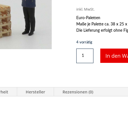
inkl. MwSt.
Euro-Paletten
Maße je Palette ca. 38 x 25 
Die Lieferung erfolgt ohne Fig
4 vorrätig
41203
In den W
-
Europaletten
-
4
Stück,
M:
rheit
Hersteller
Rezensionen (0)
1-
32
Menge