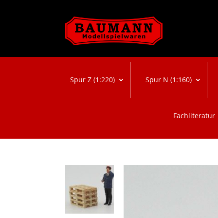
Spur Z (1:220)
Spur N (1:160)
Fachliteratur